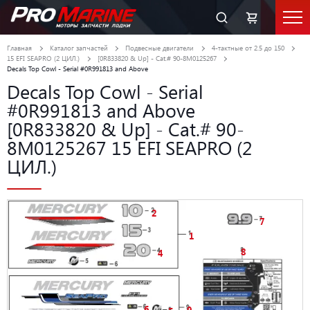
Главная
Каталог запчастей
Подвесные двигатели
4-тактные от 2.5 до 150
15 EFI SEAPRO (2 ЦИЛ.)
[0R833820 & Up] - Cat.# 90-8M0125267
Decals Top Cowl - Serial #0R991813 and Above
Decals Top Cowl - Serial
#0R991813 and Above
[0R833820 & Up] - Cat.# 90-
8M0125267 15 EFI SEAPRO (2
ЦИЛ.)
2
7
1
8
4
6
9