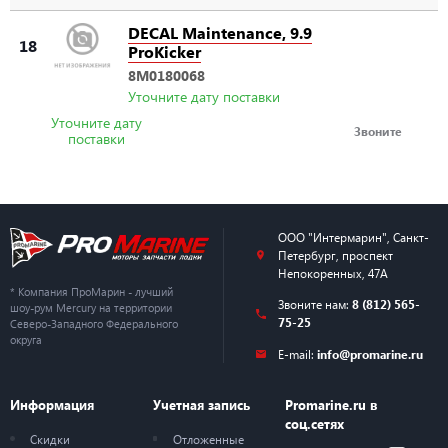
DECAL Maintenance, 9.9
18
ProKicker
8M0180068
Уточните дату поставки
Уточните дату
Звоните
поставки
ООО "Интермарин"
,
Санкт-
Петербург
,
проспект
Непокоренных, 47А
* Компания ПроМарин - лучший
Звоните нам:
8 (812) 565-
шоу-рум Mercury на территории
75-25
Северо-Западного Федерального
округа
E-mail:
info@promarine.ru
Информация
Учетная запись
Promarine.ru в
соц.сетях
Скидки
Отложенные