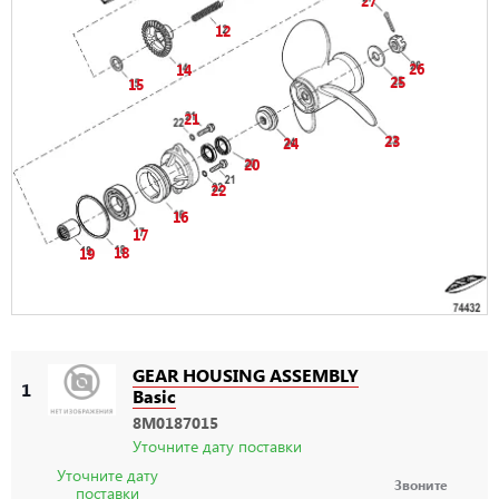
27
12
26
14
25
15
21
23
24
20
22
16
17
18
19
GEAR HOUSING ASSEMBLY
1
Basic
8M0187015
Уточните дату поставки
Уточните дату
Звоните
поставки