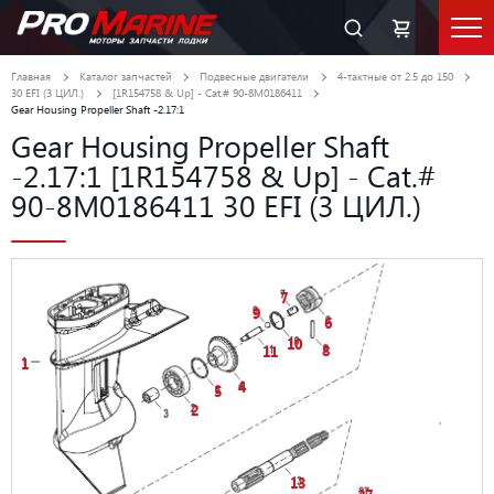
Главная
Каталог запчастей
Подвесные двигатели
4-тактные от 2.5 до 150
30 EFI (3 ЦИЛ.)
[1R154758 & Up] - Cat.# 90-8M0186411
Gear Housing Propeller Shaft -2.17:1
Gear Housing Propeller Shaft
-2.17:1 [1R154758 & Up] - Cat.#
90-8M0186411 30 EFI (3 ЦИЛ.)
7
9
6
10
8
11
1
4
5
2
13