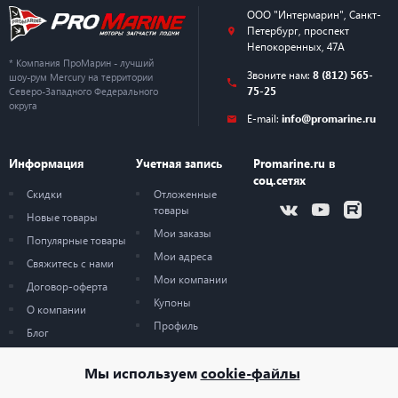
ООО "Интермарин"
,
Санкт-
Петербург
,
проспект
Непокоренных, 47А
* Компания ПроМарин - лучший
Звоните нам:
8 (812) 565-
шоу-рум Mercury на территории
75-25
Северо-Западного Федерального
округа
E-mail:
info@promarine.ru
Информация
Учетная запись
Promarine.ru в
соц.сетях
Скидки
Отложенные
товары
Новые товары
Мои заказы
Популярные товары
Мои адреса
Свяжитесь с нами
Мои компании
Договор-оферта
Купоны
О компании
Профиль
Блог
Карта сайта
Мы используем
cookie-файлы