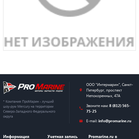
ООО "Интермарин"
,
Санкт-
Петербург
,
проспект
Непокоренных, 47А
* Компания ПроМарин - лучший
Звоните нам:
8 (812) 565-
шоу-рум Mercury на территории
75-25
Северо-Западного Федерального
округа
E-mail:
info@promarine.ru
Информация
Учетная запись
Promarine.ru в