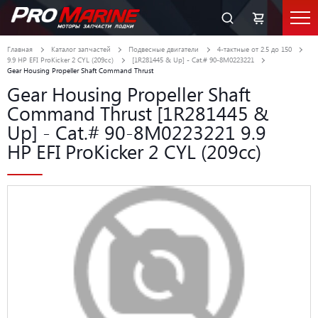
Главная
Каталог запчастей
Подвесные двигатели
4-тактные от 2.5 до 150
9.9 HP EFI ProKicker 2 CYL (209cc)
[1R281445 & Up] - Cat.# 90-8M0223221
Gear Housing Propeller Shaft Command Thrust
Gear Housing Propeller Shaft
Command Thrust [1R281445 &
Up] - Cat.# 90-8M0223221 9.9
HP EFI ProKicker 2 CYL (209cc)