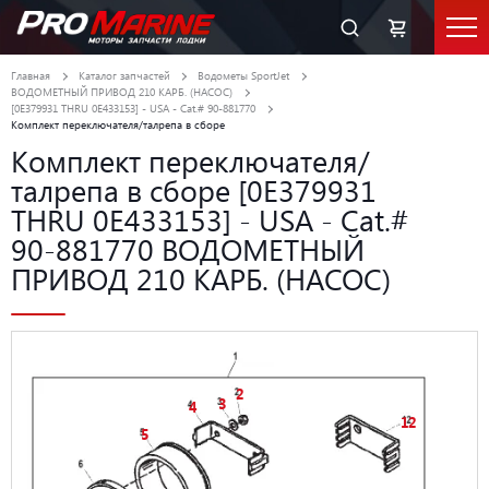
Главная
Каталог запчастей
Водометы SportJet
ВОДОМЕТНЫЙ ПРИВОД 210 КАРБ. (НАСОС)
[0E379931 THRU 0E433153] - USA - Cat.# 90-881770
Комплект переключателя/талрепа в сборе
Комплект переключателя/
талрепа в сборе [0E379931
THRU 0E433153] - USA - Cat.#
90-881770 ВОДОМЕТНЫЙ
ПРИВОД 210 КАРБ. (НАСОС)
2
3
4
12
5