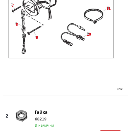
7
11
8
10
9
Гайка
2
68219
В наличии