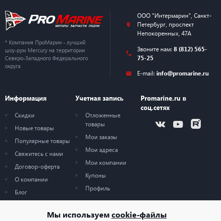
ООО "Интермарин"
,
Санкт-
Петербург
,
проспект
Непокоренных, 47А
* Компания ПроМарин - лучший
Звоните нам:
8 (812) 565-
шоу-рум Mercury на территории
75-25
Северо-Западного Федерального
округа
E-mail:
info@promarine.ru
Информация
Учетная запись
Promarine.ru в
соц.сетях
Скидки
Отложенные
товары
Новые товары
Мои заказы
Популярные товары
Мои адреса
Свяжитесь с нами
Мои компании
Договор-оферта
Купоны
О компании
Профиль
Блог
Карта сайта
Мы используем
cookie-файлы