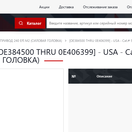
Акции
Доставка
Отслеживание заказа
Оп
Каталог
РИВОД 240 EFI M2 (СИЛОВАЯ ГОЛОВКА)
[OE384500 THRU 0E406399] - USA - Cat.# 
OE384500 THRU 0E406399] - USA -
Я ГОЛОВКА)
№
Описание