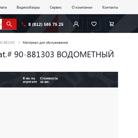
лата
Видеообзоры
Сервис
О компании
Контакты
8 (812) 565 75 25
90-881303
Материал для обслуживания
 Cat.# 90-881303 ВОДОМЕТНЫЙ
К-во на
Стоимость
агрегате
за шт.