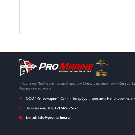
* Компания ПроМарин - лучший шоу-рум Mercury на территории Северо-З
Федерального округа
ООО "Интермарин"
,
Санкт-Петербург
,
проспект Непокоренных, 
Звоните нам:
8 (812) 565-75-25
E-mail:
info@promarine.ru