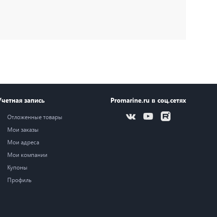
Учетная запись
Promarine.ru в соц.сетях
Отложенные товары
Мои заказы
Мои адреса
Мои компании
Купоны
Профиль