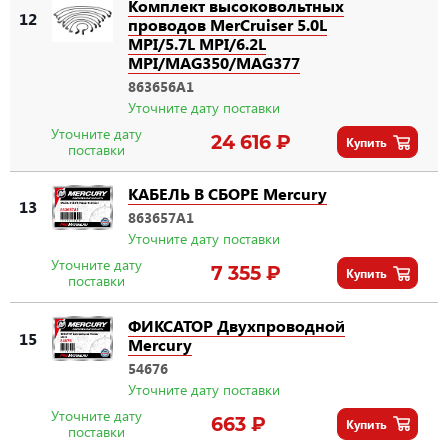
Комплект высоковольтных
12
проводов MerCruiser 5.0L
MPI/5.7L MPI/6.2L
MPI/MAG350/MAG377
863656A1
Уточните дату поставки
Уточните дату
24 616 ₽
Купить
поставки
КАБЕЛЬ В СБОРЕ Mercury
13
863657A1
Уточните дату поставки
Уточните дату
7 355 ₽
Купить
поставки
ФИКСАТОР Двухпроводной
15
Mercury
54676
Уточните дату поставки
Уточните дату
663 ₽
Купить
поставки