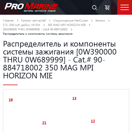
Главная
Каталог запчастей
Стационарные MerCruiser
Бензин
5.7L (350 куб. дюйм.) V8 GM
350 MAG MPI HORIZON MIE
[0W390000 THRU 0W689999] - Cat.# 90-884718002
Распределитель и компоненты системы зажигания
Распределитель и компоненты
системы зажигания [0W390000
THRU 0W689999] - Cat.# 90-
884718002 350 MAG MPI
HORIZON MIE
13
19
12
21