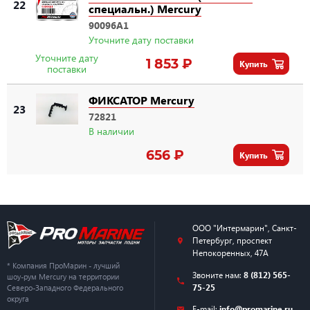
22
специальн.) Mercury
90096A1
Уточните дату поставки
Уточните дату
1 853 ₽
Купить
поставки
ФИКСАТОР Mercury
23
72821
В наличии
656 ₽
Купить
ООО "Интермарин"
,
Санкт-
Петербург
,
проспект
Непокоренных, 47А
* Компания ПроМарин - лучший
Звоните нам:
8 (812) 565-
шоу-рум Mercury на территории
75-25
Северо-Западного Федерального
округа
E-mail:
info@promarine.ru