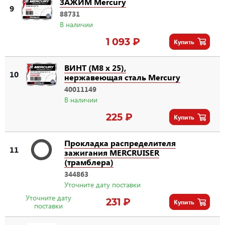
ЗАЖИМ Mercury
9
88731
В наличии
1 093 ₽
Купить
ВИНТ (M8 x 25),
10
нержавеющая сталь Mercury
40011149
В наличии
225 ₽
Купить
Прокладка распределителя
11
зажигания MERCRUISER
(трамблера)
344863
Уточните дату поставки
Уточните дату
231 ₽
Купить
поставки