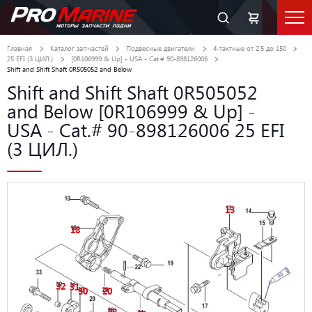
Главная
Каталог запчастей
Подвесные двигатели
4-тактные от 2.5 до 150
25 EFI (3 ЦИЛ.)
[0R106999 & Up] - USA - Cat.# 90-898126006
Shift and Shift Shaft 0R505052 and Below
Shift and Shift Shaft 0R505052
and Below [0R106999 & Up] -
USA - Cat.# 90-898126006 25 EFI
(3 ЦИЛ.)
13
18
32
31
20
30
28