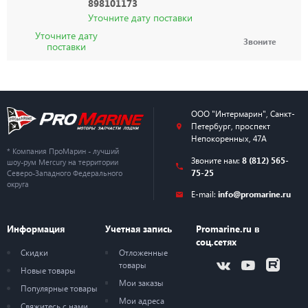
898101173
Уточните дату поставки
Уточните дату
Звоните
поставки
ООО "Интермарин"
,
Санкт-
Петербург
,
проспект
Непокоренных, 47А
* Компания ПроМарин - лучший
Звоните нам:
8 (812) 565-
шоу-рум Mercury на территории
75-25
Северо-Западного Федерального
округа
E-mail:
info@promarine.ru
Информация
Учетная запись
Promarine.ru в
соц.сетях
Скидки
Отложенные
товары
Новые товары
Мои заказы
Популярные товары
Мои адреса
Свяжитесь с нами