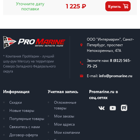
Уточните дату
1 225 ₽
Купить
поставки
ООО "Интермарин"
,
Санкт-
Петербург
,
проспект
Непокоренных, 47А
* Компания ПроМарин - лучший
Звоните нам:
8 (812) 565-
шоу-рум Mercury на территории
75-25
Северо-Западного Федерального
округа
E-mail:
info@promarine.ru
Информация
Учетная запись
Promarine.ru в
соц.сетях
Скидки
Отложенные
товары
Новые товары
Мои заказы
Популярные товары
Мои адреса
Свяжитесь с нами
Мои компании
Договор-оферта