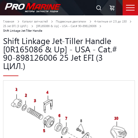
Главная
Каталог запчастей
Подвесные двигатели
4-тактные от 2.5 до 150
25 Jet EFI (3 ЦИЛ.)
[0R165086 & Up] - USA - Cat.# 90-898126006
Shift Linkage Jet-Tiller Handle
Shift Linkage Jet-Tiller Handle
[0R165086 & Up] - USA - Cat.#
90-898126006 25 Jet EFI (3
ЦИЛ.)
1
4
2
3
6
7
10
5