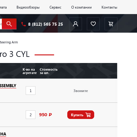
лата
Видеообзоры
Сервис
О компании
Контакты
8 (812) 565 75 25
teering Arm
ro 3 CYL
К-во на
Стоимость
агрегате
за шт.
ASSEMBLY
Звоните
950 ₽
Купить
ИНА