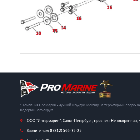
15
16
14
13
10
* Компания ПроМарин - лучший шоу-рум Mercury на территории Северо-З
Федерального округа
ООО "Интермарин"
,
Санкт-Петербург
,
проспект Непокоренных, 
Звоните нам:
8 (812) 565-75-25