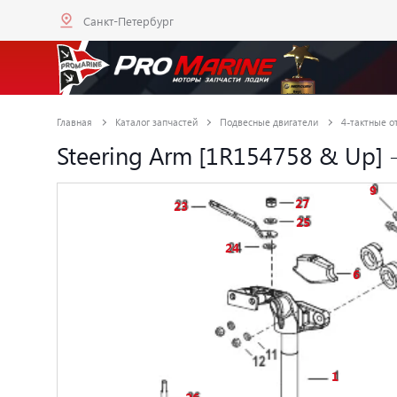
Санкт-Петербург
Главная
Каталог запчастей
Подвесные двигатели
4-тактные от
Steering Arm [1R154758 & Up] 
9
27
23
25
24
6
1