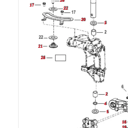
26
17
22
20
3
21
28
2
4
5
18
19