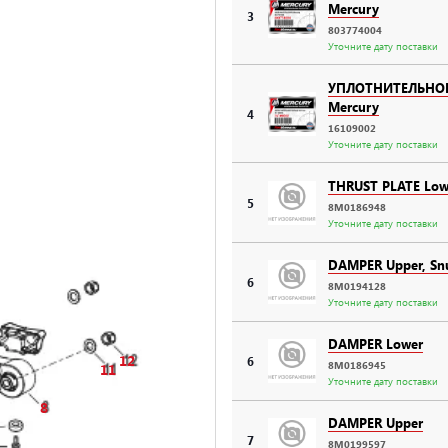
Mercury
3
803774004
Уточните дату поставки
УПЛОТНИТЕЛЬНО
Mercury
4
16109002
Уточните дату поставки
THRUST PLATE Low
5
8M0186948
Уточните дату поставки
DAMPER Upper, Sn
6
8M0194128
Уточните дату поставки
DAMPER Lower
12
6
8M0186945
11
Уточните дату поставки
8
DAMPER Upper
7
8M0199597