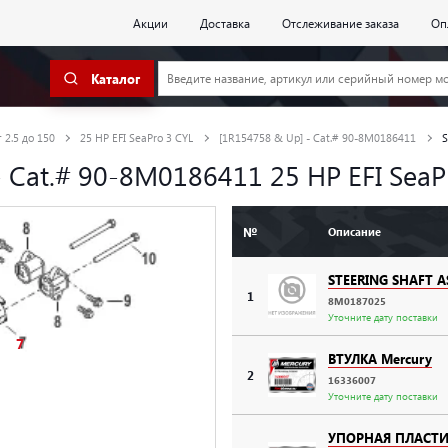
Акции
Доставка
Отслеживание заказа
Оп
Каталог
 2.5 до 150
25 HP EFI SeaPro 3 CYL
[1R154758 & Up] - Cat.# 90-8M0186411
S
- Cat.# 90-8M0186411 25 HP EFI SeaP
№
Описание
STEERING SHAFT 
1
8M0187025
Уточните дату поставки
7
ВТУЛКА Mercury
2
16336007
Уточните дату поставки
УПОРНАЯ ПЛАСТ