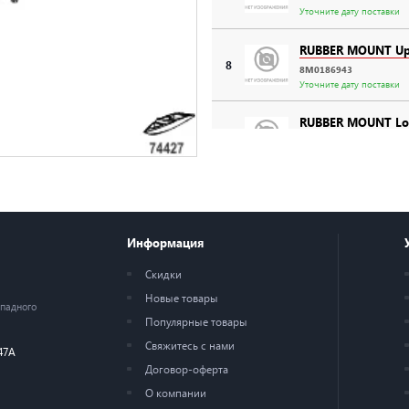
Уточните дату поставки
RUBBER MOUNT Up
8
8M0186943
Уточните дату поставки
RUBBER MOUNT Lo
8
8M0187023
Уточните дату поставки
БОЛТ Mercury
9
879194273
Уточните дату поставки
Информация
BOLT
Скидки
10
8M0186944
Новые товары
Уточните дату поставки
ападного
Популярные товары
ШАЙБА Mercury
Свяжитесь с нами
47А
11
8M0074789
Договор-оферта
Уточните дату поставки
О компании