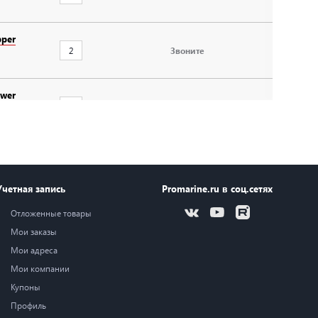
per
Звоните
wer
Звоните
336 ₽
Купить
Учетная запись
Promarine.ru в соц.сетях
Отложенные товары
Звоните
Мои заказы
Мои адреса
Мои компании
180 ₽
Купить
Купоны
Профиль