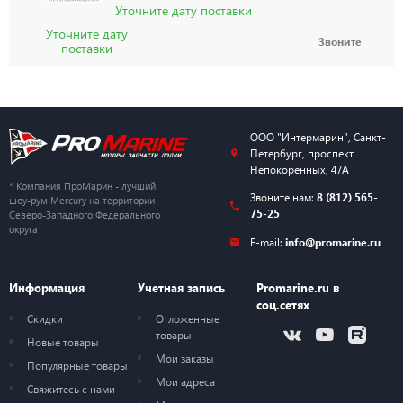
Уточните дату поставки
Уточните дату
Звоните
поставки
ООО "Интермарин"
,
Санкт-
Петербург
,
проспект
Непокоренных, 47А
* Компания ПроМарин - лучший
Звоните нам:
8 (812) 565-
шоу-рум Mercury на территории
75-25
Северо-Западного Федерального
округа
E-mail:
info@promarine.ru
Информация
Учетная запись
Promarine.ru в
соц.сетях
Скидки
Отложенные
товары
Новые товары
Мои заказы
Популярные товары
Мои адреса
Свяжитесь с нами