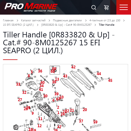
Главная
Каталог запчастей
Подвесные двигатели
4-тактные от 2.5 до 150
15 EFI SEAPRO (2 ЦИЛ.)
[0R833820 & Up] - Cat.# 90-8M0125267
Tiller Handle
Tiller Handle [0R833820 & Up] -
Cat.# 90-8M0125267 15 EFI
SEAPRO (2 ЦИЛ.)
42
69
36
68
5
44
8
43
13
45
38
40
33
34
41
32
39
30
10
3
6
27
4
2
29
28
20
21
22
23
1
9
24
11
37
59
12
47
18
19
26