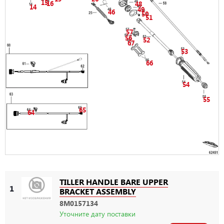
15
16
48
14
49
46
50
51
57
56
52
67
53
66
54
55
65
64
TILLER HANDLE BARE UPPER
1
BRACKET ASSEMBLY
8M0157134
Уточните дату поставки