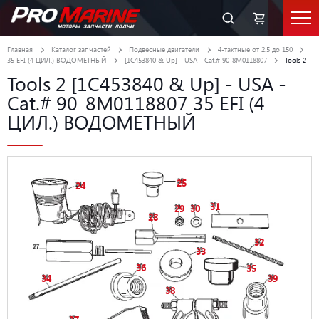
Главная
Каталог запчастей
Подвесные двигатели
4-тактные от 2.5 до 150
35 EFI (4 ЦИЛ.) ВОДОМЕТНЫЙ
[1C453840 & Up] - USA - Cat.# 90-8M0118807
Tools 2
Tools 2 [1C453840 & Up] - USA -
Cat.# 90-8M0118807 35 EFI (4
ЦИЛ.) ВОДОМЕТНЫЙ
25
24
31
29
30
28
32
33
36
35
34
39
38