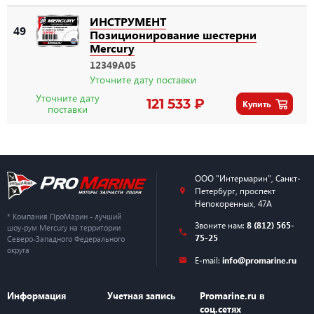
ИНСТРУМЕНТ
49
Позиционирование шестерни
Mercury
12349A05
Уточните дату поставки
Уточните дату
121 533 ₽
Купить
поставки
ООО "Интермарин"
,
Санкт-
Петербург
,
проспект
Непокоренных, 47А
* Компания ПроМарин - лучший
Звоните нам:
8 (812) 565-
шоу-рум Mercury на территории
75-25
Северо-Западного Федерального
округа
E-mail:
info@promarine.ru
Информация
Учетная запись
Promarine.ru в
соц.сетях