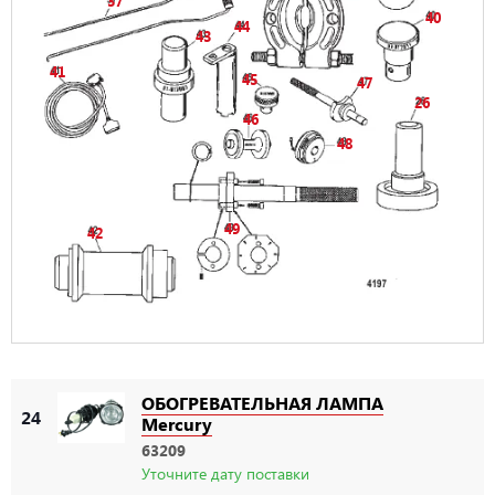
37
40
44
43
41
45
47
26
46
48
49
42
ОБОГРЕВАТЕЛЬНАЯ ЛАМПА
24
Mercury
63209
Уточните дату поставки