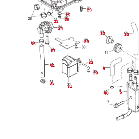
23
25
26
22
24
12
10
29
33
27
32
34
9
30
35
31
5
40