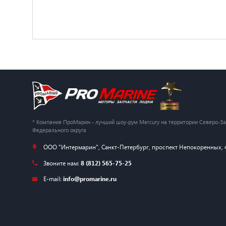
* Компания ПроМарин - лучший шоу-рум Mercury на территории Северо-З
Федерального округа
ООО "Интермарин"
,
Санкт-Петербург
,
проспект Непокоренных, 
Звоните нам:
8 (812) 565-75-25
E-mail:
info@promarine.ru