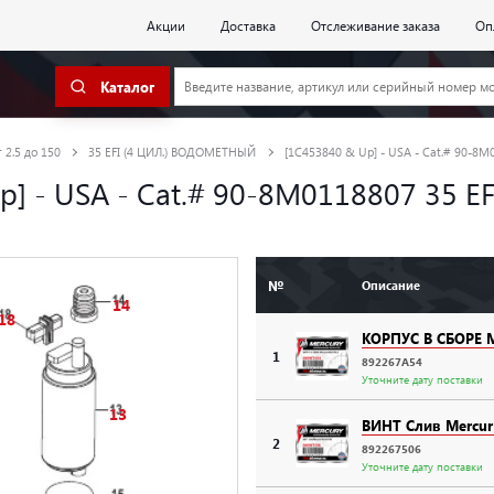
Акции
Доставка
Отслеживание заказа
Оп
Каталог
 2.5 до 150
35 EFI (4 ЦИЛ.) ВОДОМЕТНЫЙ
[1C453840 & Up] - USA - Cat.# 90-8M
Up] - USA - Cat.# 90-8M0118807 35
№
Описание
14
18
КОРПУС В СБОРЕ M
1
892267A54
Уточните дату поставки
13
ВИНТ Слив Mercur
2
892267506
Уточните дату поставки