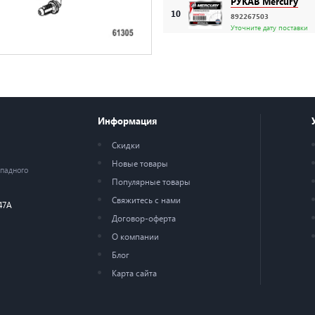
РУКАВ Mercury
10
892267503
Уточните дату поставки
ВТУЛКА Mercury
12
856954
Уточните дату поставки
КОМПЛЕКТ НАСОС
Информация
Mercury
13
892267A51
Скидки
Уточните дату поставки
Новые товары
ападного
РАЗЪЕДИНИТЕЛЬ M
Популярные товары
14
892267521
Свяжитесь с нами
47А
Уточните дату поставки
Договор-оферта
О компании
ИЗОЛЯТОР Mercur
15
892267510
Блог
Уточните дату поставки
Карта сайта
РАЗЪЕДИНИТЕЛЬ M
16
892267523