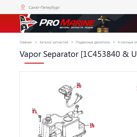
Санкт-Петербург
Главная
Каталог запчастей
Подвесные двигатели
4-тактные от
Vapor Separator [1C453840 & 
20
21
19