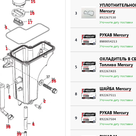
15
УПЛОТНИТЕЛЬНО
Mercury
16
3
892267530
17
Уточните дату поставки
3
РУКАВ Mercury
4
8M0054213
Уточните дату поставки
1
ОХЛАДИТЕЛЬ В С
Топливо Mercury
5
892267A55
Уточните дату поставки
36
ШАЙБА Mercury
8
892267511
8
Уточните дату поставки
2
РУКАВ Mercury
9
892267504
4
Уточните дату поставки
38
39