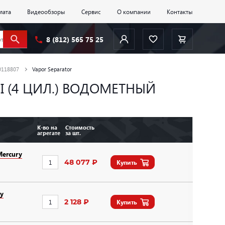
лата
Видеообзоры
Сервис
О компании
Контакты
8 (812) 565 75 25
0118807
Vapor Separator
 EFI (4 ЦИЛ.) ВОДОМЕТНЫЙ
К-во на
Стоимость
агрегате
за шт.
ercury
48 077 ₽
Купить
y
2 128 ₽
Купить