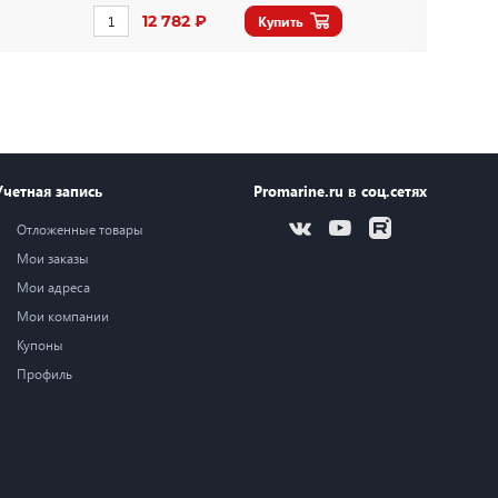
12 782 ₽
Купить
605 ₽
Купить
А Топливо
Учетная запись
Promarine.ru в соц.сетях
78 165 ₽
Купить
Отложенные товары
Мои заказы
ercury
Мои адреса
5 707 ₽
Купить
Мои компании
Купоны
Профиль
y
4 777 ₽
Купить
ercury
3 099 ₽
Купить