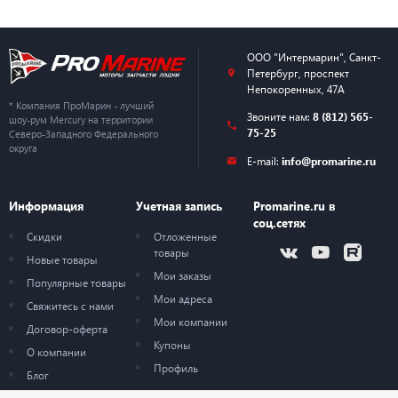
ООО "Интермарин"
,
Санкт-
Петербург
,
проспект
Непокоренных, 47А
* Компания ПроМарин - лучший
Звоните нам:
8 (812) 565-
шоу-рум Mercury на территории
75-25
Северо-Западного Федерального
округа
E-mail:
info@promarine.ru
Информация
Учетная запись
Promarine.ru в
соц.сетях
Скидки
Отложенные
товары
Новые товары
Мои заказы
Популярные товары
Мои адреса
Свяжитесь с нами
Мои компании
Договор-оферта
Купоны
О компании
Профиль
Блог