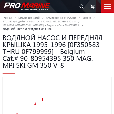
Главная
Каталог запчастей
Стационарные MerCruiser
Бензин
5.7L (350 куб. дюйм.) V8 GM
350 MAG. MPI SKI GM 350 V-8
1995-1996 [0F350583 THRU 0F799999] - Belgium - Cat.# 90-80954395
ВОДЯНОЙ НАСОС И ПЕРЕДНЯЯ КРЫШКА
ВОДЯНОЙ НАСОС И ПЕРЕДНЯЯ
КРЫШКА 1995-1996 [0F350583
THRU 0F799999] - Belgium -
Cat.# 90-80954395 350 MAG.
MPI SKI GM 350 V-8
3
4
6