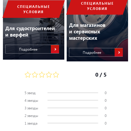
СПЕЦИАЛЬНЫЕ
СПЕЦИАЛЬНЫЕ
УСЛОВИЯ
УСЛОВИЯ
Для магазинов
Для судостроителей
и сервисных
и верфей
мастерских
Подробнее
Подробнее
0
/ 5
5 звезд
0
4 звезды
0
3 звезды
0
2 звезды
0
1 звезда
0