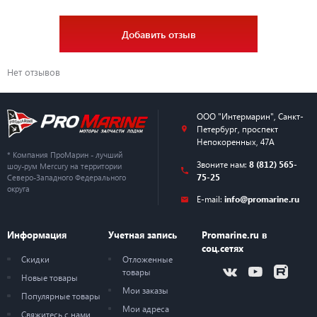
Добавить отзыв
Нет отзывов
ООО "Интермарин"
,
Санкт-
Петербург
,
проспект
Непокоренных, 47А
* Компания ПроМарин - лучший
Звоните нам:
8 (812) 565-
шоу-рум Mercury на территории
75-25
Северо-Западного Федерального
округа
E-mail:
info@promarine.ru
Информация
Учетная запись
Promarine.ru в
соц.сетях
Скидки
Отложенные
товары
Новые товары
Мои заказы
Популярные товары
Мои адреса
Свяжитесь с нами