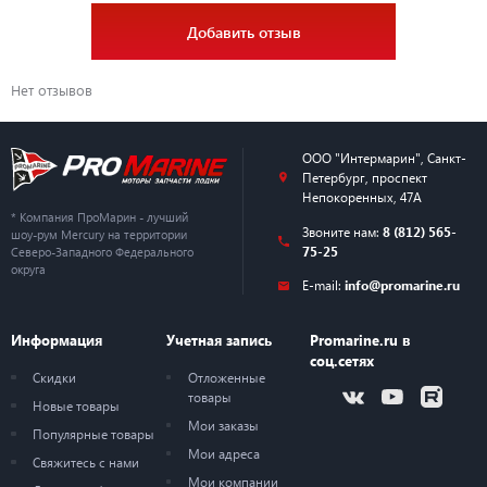
Добавить отзыв
Нет отзывов
ООО "Интермарин"
,
Санкт-
Петербург
,
проспект
Непокоренных, 47А
* Компания ПроМарин - лучший
Звоните нам:
8 (812) 565-
шоу-рум Mercury на территории
75-25
Северо-Западного Федерального
округа
E-mail:
info@promarine.ru
Информация
Учетная запись
Promarine.ru в
соц.сетях
Скидки
Отложенные
товары
Новые товары
Мои заказы
Популярные товары
Мои адреса
Свяжитесь с нами
Мои компании