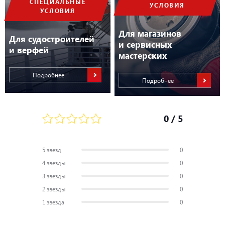
СПЕЦИАЛЬНЫЕ
УСЛОВИЯ
УСЛОВИЯ
Для магазинов
Для судостроителей
и сервисных
и верфей
мастерских
Подробнее
Подробнее
0
/ 5
5 звезд
0
4 звезды
0
3 звезды
0
2 звезды
0
1 звезда
0