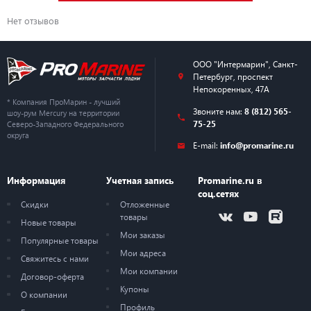
Нет отзывов
ООО "Интермарин"
,
Санкт-
Петербург
,
проспект
Непокоренных, 47А
* Компания ПроМарин - лучший
Звоните нам:
8 (812) 565-
шоу-рум Mercury на территории
75-25
Северо-Западного Федерального
округа
E-mail:
info@promarine.ru
Информация
Учетная запись
Promarine.ru в
соц.сетях
Скидки
Отложенные
товары
Новые товары
Мои заказы
Популярные товары
Мои адреса
Свяжитесь с нами
Мои компании
Договор-оферта
Купоны
О компании
Профиль