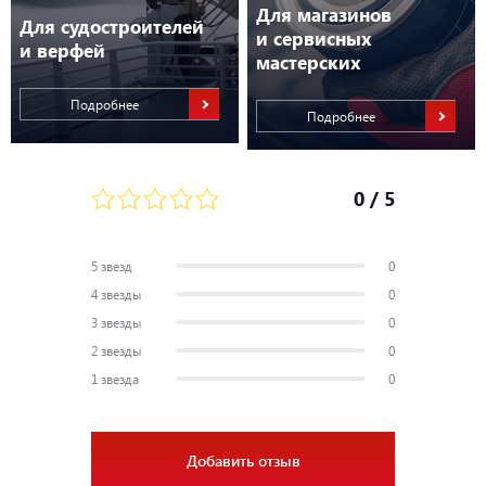
Для магазинов
Для судостроителей
и сервисных
и верфей
мастерских
Подробнее
Подробнее
0
/ 5
5 звезд
0
4 звезды
0
3 звезды
0
2 звезды
0
1 звезда
0
Добавить отзыв