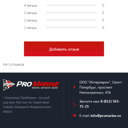
4 звезды
0
3 звезды
0
2 звезды
0
1 звезда
0
Добавить отзыв
Нет отзывов
ООО "Интермарин"
,
Санкт-
Петербург
,
проспект
Непокоренных, 47А
* Компания ПроМарин - лучший
Звоните нам:
8 (812) 565-
шоу-рум Mercury на территории
75-25
Северо-Западного Федерального
округа
E-mail:
info@promarine.ru