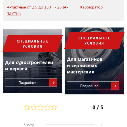
→
4-тактные от 2.5 до 150
25 (4-
Карбюратор
ТАКТН.)
СПЕЦИАЛЬНЫЕ
СПЕЦИАЛЬНЫЕ
УСЛОВИЯ
УСЛОВИЯ
Для магазинов
Для судостроителей
и сервисных
и верфей
мастерских
Подробнее
Подробнее
0
/ 5
5 звезд
0