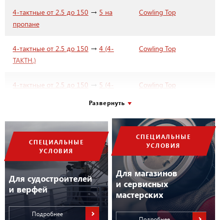
→
4-тактные от 2.5 до 150
5 на
Cowling Top
пропане
→
4-тактные от 2.5 до 150
4 (4-
Cowling Top
ТАКТН.)
→
4-тактные от 2.5 до 150
5 (4-
Cowling Top
ТАКТН.)
Развернуть
→
4-тактные от 2.5 до 150
5 (4-
Cowling Top
ТАКТН.) JCI
СПЕЦИАЛЬНЫЕ
СПЕЦИАЛЬНЫЕ
УСЛОВИЯ
УСЛОВИЯ
→
4-тактные от 2.5 до 150
6 (4-
Cowling Top
ТАКТН.)
Для магазинов
Для судостроителей
и сервисных
и верфей
мастерских
Подробнее
Подробнее