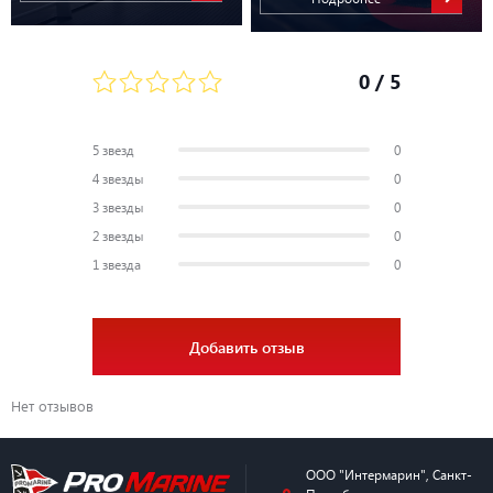
0
/ 5
5 звезд
0
4 звезды
0
3 звезды
0
2 звезды
0
1 звезда
0
Добавить отзыв
Нет отзывов
ООО "Интермарин"
,
Санкт-