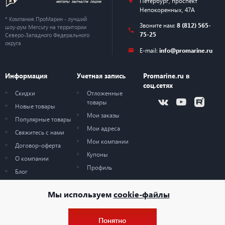
Петербург
,
проспект
Непокоренных, 47А
* Компания ПроМарин - лучший
Звоните нам:
8 (812) 565-
шоу-рум Mercury на территории
75-25
Северо-Западного Федерального
округа
E-mail:
info@promarine.ru
Информация
Учетная запись
Promarine.ru в
соц.сетях
Скидки
Отложенные
товары
Новые товары
Мои заказы
Популярные товары
Мои адреса
Свяжитесь с нами
Мои компании
Договор-оферта
Купоны
О компании
Профиль
Блог
Карта сайта
Мы используем
cookie-файлы
Понятно
© 2026 — ProMarine