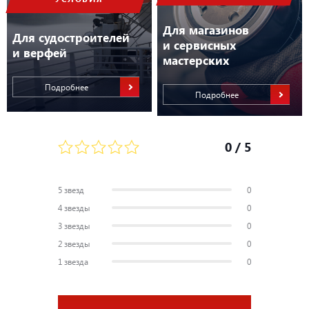
Для магазинов
Для судостроителей
и сервисных
и верфей
мастерских
Подробнее
Подробнее
0
/ 5
5 звезд
0
4 звезды
0
3 звезды
0
2 звезды
0
1 звезда
0