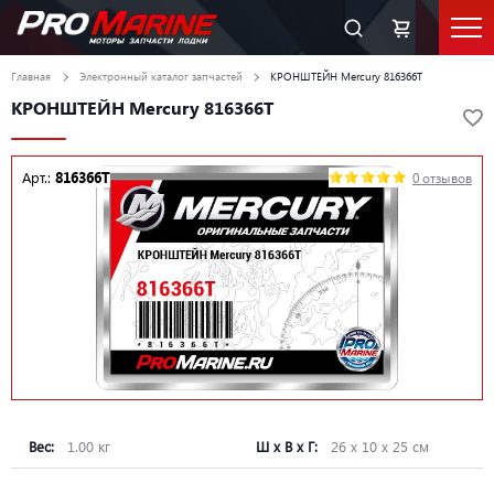
Главная
Электронный каталог запчастей
КРОНШТЕЙН Mercury 816366T
КРОНШТЕЙН Mercury 816366T
Арт.:
816366T
0 отзывов
Вес:
1.00 кг
Ш х В х Г:
26 х 10 х 25 см