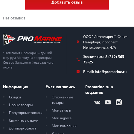
Добавить отзыв
Нет отзывов
ООО "Интермарин"
,
Санкт-
Петербург
,
проспект
Непокоренных, 47А
* Компания ПроМарин - лучший
Звоните нам:
8 (812) 565-
шоу-рум Mercury на территории
75-25
Северо-Западного Федерального
округа
E-mail:
info@promarine.ru
Информация
Учетная запись
Promarine.ru в
соц.сетях
Скидки
Отложенные
товары
Новые товары
Мои заказы
Популярные товары
Мои адреса
Свяжитесь с нами
Мои компании
Договор-оферта
Купоны