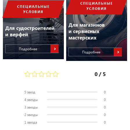
СПЕЦИАЛЬНЫЕ
СПЕЦИАЛЬНЫЕ
УСЛОВИЯ
УСЛОВИЯ
Для магазинов
Для судостроителей
и сервисных
и верфей
мастерских
Подробнее
Подробнее
0
/ 5
5 звезд
0
4 звезды
0
3 звезды
0
2 звезды
0
1 звезда
0