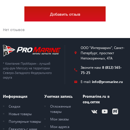
Добавить отзыв
Нет отзывов
ООО "Интермарин"
,
Санкт-
Петербург
,
проспект
Непокоренных, 47А
* Компания ПроМарин - лучший
Звоните нам:
8 (812) 565-
шоу-рум Mercury на территории
75-25
Северо-Западного Федерального
округа
E-mail:
info@promarine.ru
Информация
Учетная запись
Promarine.ru в
соц.сетях
Скидки
Отложенные
товары
Новые товары
Мои заказы
Популярные товары
Мои адреса
Свяжитесь с нами