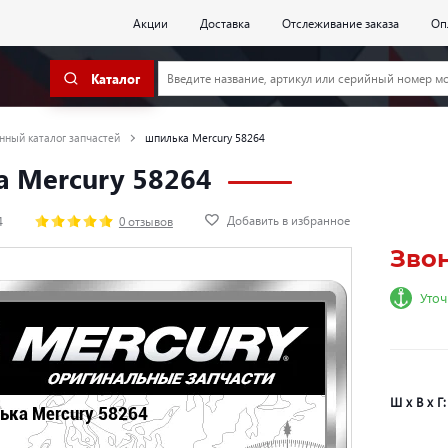
Акции
Доставка
Отслеживание заказа
Оп
Каталог
нный каталог запчастей
шпилька Mercury 58264
 Mercury 58264
Добавить в избранное
4
0 отзывов
Зво
Уточ
Ш х В х Г