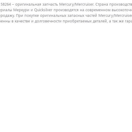
58264 – оригинальная запчасть Mercury/Mercruiser. Страна производст
ериалы Меркури и Quicksilver производятся на современном высокоточ
продажу. При покупке оригинальных запасных частей Mercury/Mercrui
енны в качестве и долговечности приобретаемых деталей, а так же га