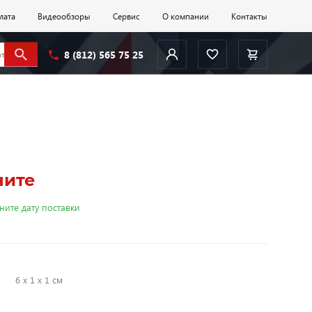
лата
Видеообзоры
Сервис
О компании
Контакты
8 (812) 565 75 25
ните
ните дату поставки
:
6 х 1 х 1 см