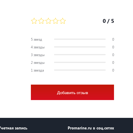
0
/ 5
5 звезд
0
4 звезды
0
3 звезды
0
2 звезды
0
1 звезда
0
Добавить отзыв
Учетная запись
Promarine.ru в соц.сетях