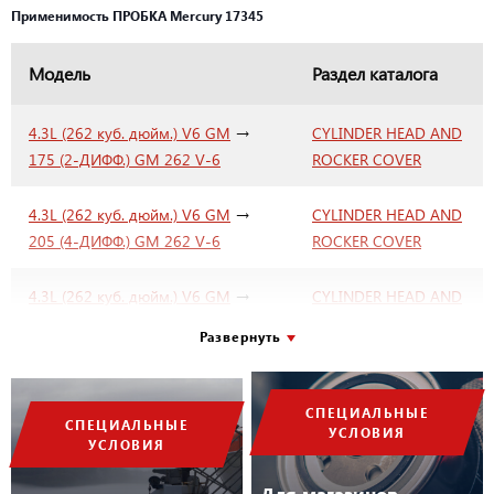
Применимость ПРОБКА Mercury 17345
Модель
Раздел каталога
→
4.3L (262 куб. дюйм.) V6 GM
CYLINDER HEAD AND
175 (2-ДИФФ.) GM 262 V-6
ROCKER COVER
→
4.3L (262 куб. дюйм.) V6 GM
CYLINDER HEAD AND
205 (4-ДИФФ.) GM 262 V-6
ROCKER COVER
→
4.3L (262 куб. дюйм.) V6 GM
CYLINDER HEAD AND
4.3L (2-ДИФФ.) GM 262 V-6
ROCKER COVER
Развернуть
→
4.3L (262 куб. дюйм.) V6 GM
CYLINDER HEAD AND
4.3LX (4-ДИФФ.) GM 262 V-6
ROCKER COVER
СПЕЦИАЛЬНЫЕ
СПЕЦИАЛЬНЫЕ
УСЛОВИЯ
УСЛОВИЯ
→
5.0L (305 куб. дюйм.) V8 GM
ГОЛОВКА
200 (2-ДИФФ.) GM 305 V-8
ЦИЛИНДРА И
Для магазинов