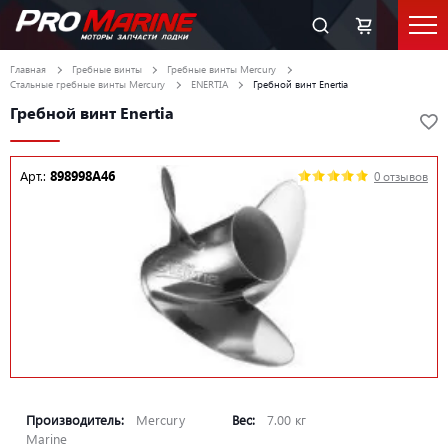
Главная
Гребные винты
Гребные винты Mercury
Стальные гребные винты Mercury
ENERTIA
Гребной винт Enertia
Гребной винт Enertia
Арт.:
898998A46
0 отзывов
Производитель:
Mercury
Вес:
7.00 кг
Marine