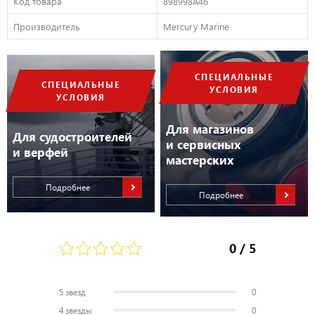
Код товара
898998A46
Производитель
Mercury Marine
СПЕЦИАЛЬНЫЕ
СПЕЦИАЛЬНЫЕ
УСЛОВИЯ
УСЛОВИЯ
Для магазинов
Для судостроителей
и сервисных
и верфей
мастерских
Подробнее
Подробнее
0
/ 5
5 звезд
0
4 звезды
0