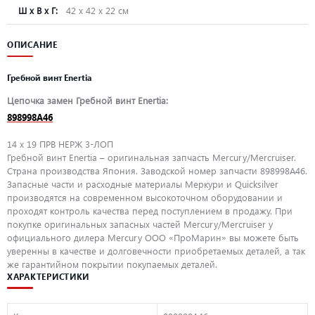
Ш х В х Г:
42 х 42 х 22 см
ОПИСАНИЕ
Гребной винт Enertia
Цепочка замен Гребной винт Enertia:
898998A46
14 x 19 ПРВ НЕРЖ 3-ЛОП
Гребной винт Enertia – оригинальная запчасть Mercury/Mercruiser.
Страна производства Япония. Заводской номер запчасти 898998A46.
Запасные части и расходные материалы Меркури и Quicksilver
производятся на современном высокоточном оборудовании и
проходят контроль качества перед поступлением в продажу. При
покупке оригинальных запасных частей Mercury/Mercruiser у
официального дилера Mercury ООО «ПроМарин» вы можете быть
уверенны в качестве и долговечности приобретаемых деталей, а так
же гарантийном покрытии покупаемых деталей.
ХАРАКТЕРИСТИКИ