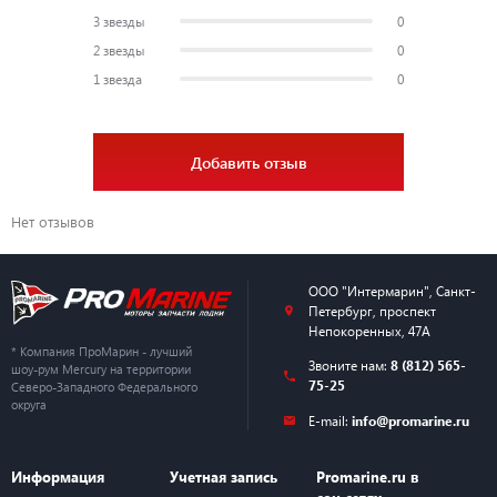
3 звезды
0
2 звезды
0
1 звезда
0
Добавить отзыв
Нет отзывов
ООО "Интермарин"
,
Санкт-
Петербург
,
проспект
Непокоренных, 47А
* Компания ПроМарин - лучший
Звоните нам:
8 (812) 565-
шоу-рум Mercury на территории
75-25
Северо-Западного Федерального
округа
E-mail:
info@promarine.ru
Информация
Учетная запись
Promarine.ru в