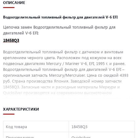
ОПИСАНИЕ
Водоотделительный топливный фильтр для двигателей V-6 EFI
Цепочка замен Водоотделительный топливный фильтр для
двигателей V-6 EFI:
18458Q3
Водоотделительный топливный фильтр с датчиком и винтовым
креплением черного цвета. Расположен под кожухом на всех
подвесных двигателях Mercury / Mariner V-6, EFI, 1995 г. и ранее.
Водоотделительный топливный фильтр для двигателей V-6 EFI –
оригинальная запчасть Mercury/Mercruiser. Цена со скидкой 4393
руб. Страна производства Япония. Заводской номер запчасти
18458Q3. Запасные части и расходные материалы Меркури и
Quicksilver производятся на современном высокоточном
оборудовании и проходят контроль качества перед поступлением в
продажу. При покупке оригинальных запасных частей
ХАРАКТЕРИСТИКИ
Mercury/Mercruiser у официального дилера Mercury ООО
«ПроМарин» вы можете быть уверенны в качестве и долговечности
приобретаемых деталей, а так же гарантийном покрытии
Код товара
18458Q3
покупаемых деталей.
Производитель
Quicksilver