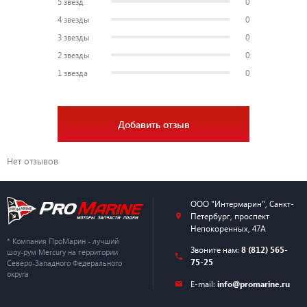
5 звезд
0
4 звезды
0
3 звезды
0
2 звезды
0
1 звезда
0
Добавить отзыв
Нет отзывов
ООО "Интермарин"
,
Санкт-
Петербург
,
проспект
Непокоренных, 47А
* Компания ПроМарин - лучший
Звоните нам:
8 (812) 565-
шоу-рум Mercury на территории
75-25
Северо-Западного Федерального
округа
E-mail:
info@promarine.ru