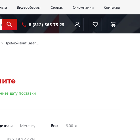
лата
Видеообзоры
Сервис
О компании
Контакты
8 (812) 565 75 25
Гребной винт Laser II
ните
ните дату поставки
дитель:
Mercury
Вес:
6.00 кг
:
42 х 19 х 42 см