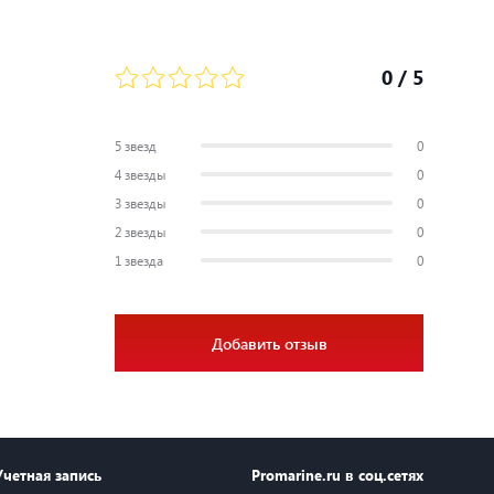
0
/ 5
5 звезд
0
4 звезды
0
3 звезды
0
2 звезды
0
1 звезда
0
Добавить отзыв
Учетная запись
Promarine.ru в соц.сетях