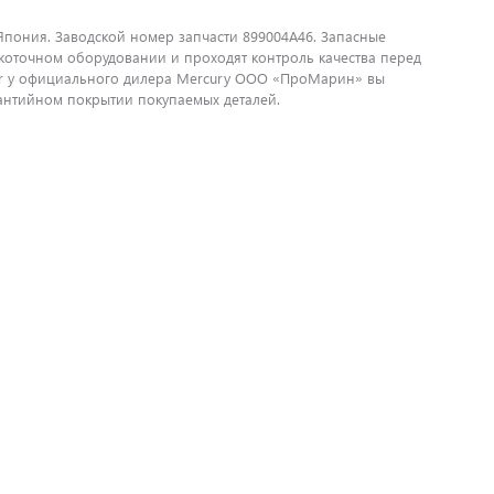
а Япония. Заводской номер запчасти 899004A46. Запасные
окоточном оборудовании и проходят контроль качества перед
ser у официального дилера Mercury ООО «ПроМарин» вы
рантийном покрытии покупаемых деталей.