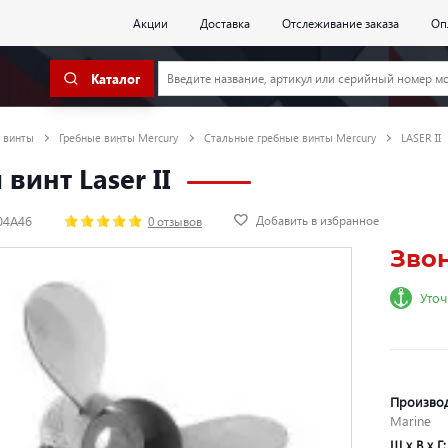
Акции
Доставка
Отслеживание заказа
Оп
Каталог
 винты
Гребные винты Mercury
Стальные гребные винты Mercury
LASER II
винт Laser II
Добавить в избранное
04A46
0 отзывов
Зво
Уточ
Произво
Marine
Ш х В х Г