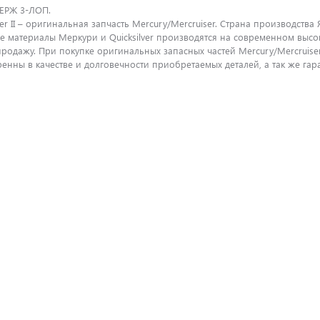
НЕРЖ 3-ЛОП.
er II – оригинальная запчасть Mercury/Mercruiser. Страна производств
ые материалы Меркури и Quicksilver производятся на современном выс
продажу. При покупке оригинальных запасных частей Mercury/Mercrui
енны в качестве и долговечности приобретаемых деталей, а так же га