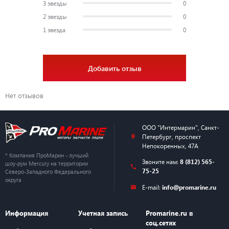
3 звезды
0
2 звезды
0
1 звезда
0
Добавить отзыв
Нет отзывов
ООО "Интермарин"
,
Санкт-
Петербург
,
проспект
Непокоренных, 47А
* Компания ПроМарин - лучший
Звоните нам:
8 (812) 565-
шоу-рум Mercury на территории
75-25
Северо-Западного Федерального
округа
E-mail:
info@promarine.ru
Информация
Учетная запись
Promarine.ru в
соц.сетях