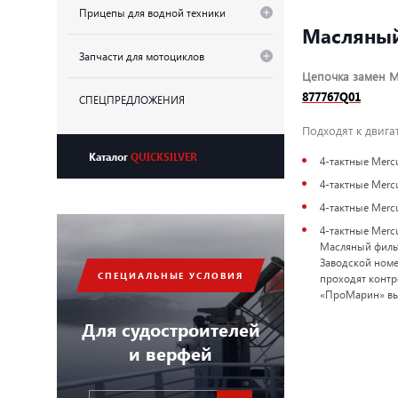
Прицепы для водной техники
Масляный 
Запчасти для мотоциклов
Цепочка замен Ма
877767Q01
СПЕЦПРЕДЛОЖЕНИЯ
Подходят к двига
Каталог
QUICKSILVER
4-тактные Mercur
4-тактные Mercur
4-тактные Mercur
4-тактные Mercur
Масляный фильтр
Заводской номе
СПЕЦИАЛЬНЫЕ УСЛОВИЯ
проходят контр
«ПроМарин» вы 
Для судостроителей
и верфей