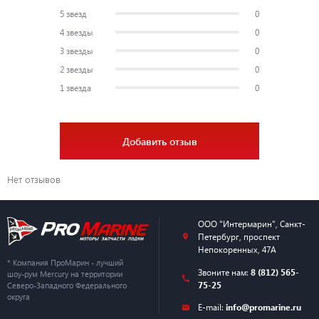
5 звезд
0
4 звезды
0
3 звезды
0
2 звезды
0
1 звезда
0
Добавить отзыв
Нет отзывов
ООО "Интермарин"
,
Санкт-
Петербург
,
проспект
Непокоренных, 47А
* Компания ПроМарин - лучший
Звоните нам:
8 (812) 565-
шоу-рум Mercury на территории
75-25
Северо-Западного Федерального
округа
E-mail:
info@promarine.ru