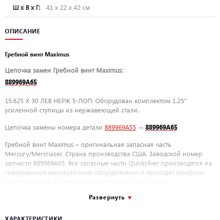
Ш х В х Г:
41 х 22 х 42 см
ОПИСАНИЕ
Гребной винт Maximus
Цепочка замен Гребной винт Maximus:
889969A65
15.625 X 30 ЛЕВ НЕРЖ 5-ЛОП. Оборудован комплектом 1.25"
усиленной ступицы из нержавеющей стали.
Цепочка замены номера детали
889969A55
→
889969A65
Гребной винт Maximus
– оригинальная запасная часть
Mercury/Mercruiser. Страна производства США. Заводской номер
запчасти 889969A65. Все запасные части Quicksilver производятся на
современном высокоточном оборудовании и проходят контроль
качества перед поступлением в продажу. При покупке
оригинальных запасных частей Mercury/Mercruiser у официального
Развернуть
дилера Mercury ООО «ПроМарин» вы можете быть уверены в
качестве и долговечности приобретаемых деталей.
ХАРАКТЕРИСТИКИ