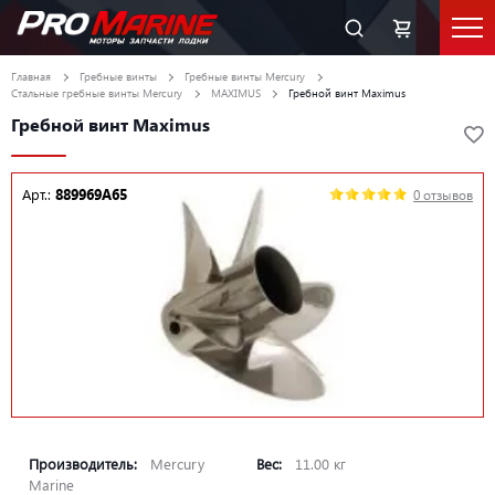
Главная
Гребные винты
Гребные винты Mercury
Стальные гребные винты Mercury
MAXIMUS
Гребной винт Maximus
Гребной винт Maximus
Арт.:
889969A65
0 отзывов
Производитель:
Mercury
Вес:
11.00 кг
Marine