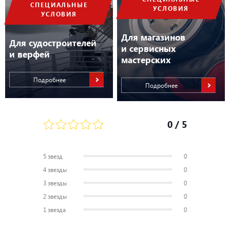
СПЕЦИАЛЬНЫЕ
УСЛОВИЯ
УСЛОВИЯ
Для магазинов
Для судостроителей
и сервисных
и верфей
мастерских
Подробнее
Подробнее
0
/ 5
5 звезд
0
4 звезды
0
3 звезды
0
2 звезды
0
1 звезда
0