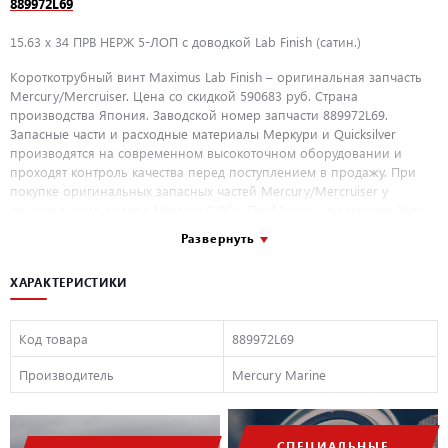
889972L69
15.63 x 34 ПРВ НЕРЖ 5-ЛОП с доводкой Lab Finish (сатин.)
Короткотрубный винт Maximus Lab Finish – оригинальная запчасть
Mercury/Mercruiser. Цена со скидкой 590683 руб. Страна
производства Япония. Заводской номер запчасти 889972L69.
Запасные части и расходные материалы Меркури и Quicksilver
производятся на современном высокоточном оборудовании и
проходят контроль качества перед поступлением в продажу. При
покупке оригинальных запасных частей Mercury/Mercruiser у
официального дилера Mercury ООО «ПроМарин» вы можете быть
уверенны в качестве и долговечности приобретаемых деталей, а так
Развернуть
же гарантийном покрытии покупаемых деталей.
ХАРАКТЕРИСТИКИ
Код товара
889972L69
Производитель
Mercury Marine
СПЕЦИАЛЬНЫЕ