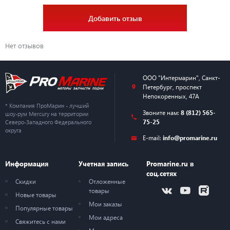
Добавить отзыв
Нет отзывов
ООО "Интермарин"
,
Санкт-
Петербург
,
проспект
Непокоренных, 47А
* Компания ПроМарин - лучший
Звоните нам:
8 (812) 565-
шоу-рум Mercury на территории
75-25
Северо-Западного Федерального
округа
E-mail:
info@promarine.ru
Информация
Учетная запись
Promarine.ru в
соц.сетях
Скидки
Отложенные
товары
Новые товары
Мои заказы
Популярные товары
Мои адреса
Свяжитесь с нами