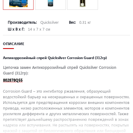
Производитель:
Quicksilver
Вес:
0.31 кг
Ш х В х Г:
14 х 7 х 7 см
ОПИСАНИЕ
Антикоррозийный спрей Quicksilver Corrosion Guard (312гр)
Цепочка замен Антикоррозийный спрей Quicksilver Corrosion
Guard (312гр):
802878Q55
Corrosion Guard – это ингибитор ржавления, образующий
водостойкий барьер на неокрашенных и окрашенных поверхностях.
Используется для предотвращения коррозии внешних компонентов
привода, низко расположенных элементов, моторов и компонентов
усилителя дифферента и других металлических поверхностей. Также
препятствует дальнейшему распространению повреждений в зонах
надреза или вспучивания. Не распылять на поверхностях, покрытых
краской с защитой от биологического обрастания или биоцидной