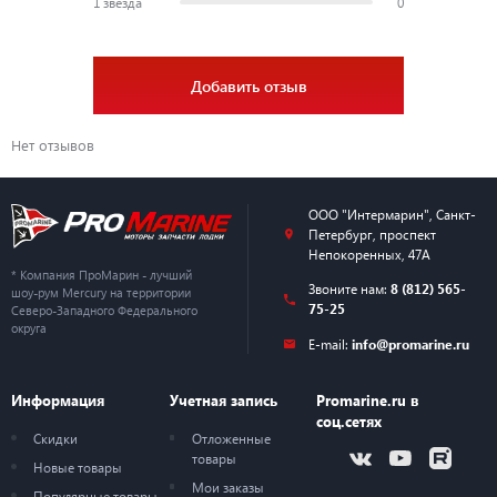
1 звезда
0
Добавить отзыв
Нет отзывов
ООО "Интермарин"
,
Санкт-
Петербург
,
проспект
Непокоренных, 47А
* Компания ПроМарин - лучший
Звоните нам:
8 (812) 565-
шоу-рум Mercury на территории
75-25
Северо-Западного Федерального
округа
E-mail:
info@promarine.ru
Информация
Учетная запись
Promarine.ru в
соц.сетях
Скидки
Отложенные
товары
Новые товары
Мои заказы
Популярные товары