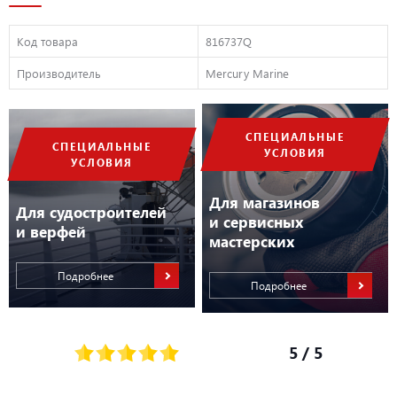
Код товара
816737Q
Производитель
Mercury Marine
СПЕЦИАЛЬНЫЕ
СПЕЦИАЛЬНЫЕ
УСЛОВИЯ
УСЛОВИЯ
Для магазинов
Для судостроителей
и сервисных
и верфей
мастерских
Подробнее
Подробнее
5
/ 5