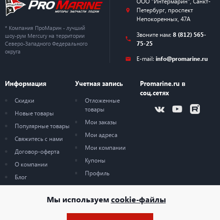
ООО "Интермарин"
,
Санкт-
Петербург
,
проспект
Непокоренных, 47А
* Компания ПроМарин - лучший
Звоните нам:
8 (812) 565-
шоу-рум Mercury на территории
75-25
Северо-Западного Федерального
округа
E-mail:
info@promarine.ru
Информация
Учетная запись
Promarine.ru в
соц.сетях
Скидки
Отложенные
товары
Новые товары
Мои заказы
Популярные товары
Мои адреса
Свяжитесь с нами
Мои компании
Договор-оферта
Купоны
О компании
Профиль
Блог
Карта сайта
Мы используем
cookie-файлы