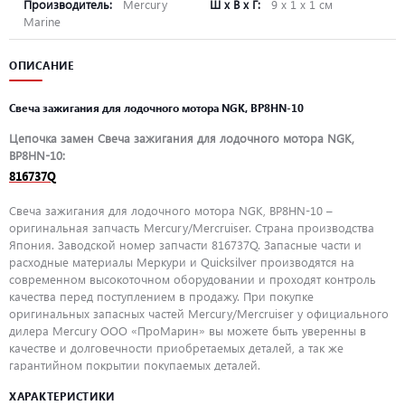
Производитель:
Mercury
Ш х В х Г:
9 х 1 х 1 см
Marine
ОПИСАНИЕ
Свеча зажигания для лодочного мотора NGK, BP8HN-10
Цепочка замен Свеча зажигания для лодочного мотора NGK,
BP8HN-10:
816737Q
Свеча зажигания для лодочного мотора NGK, BP8HN-10 –
оригинальная запчасть Mercury/Mercruiser. Страна производства
Япония. Заводской номер запчасти 816737Q. Запасные части и
расходные материалы Меркури и Quicksilver производятся на
современном высокоточном оборудовании и проходят контроль
качества перед поступлением в продажу. При покупке
оригинальных запасных частей Mercury/Mercruiser у официального
дилера Mercury ООО «ПроМарин» вы можете быть уверенны в
качестве и долговечности приобретаемых деталей, а так же
гарантийном покрытии покупаемых деталей.
ХАРАКТЕРИСТИКИ