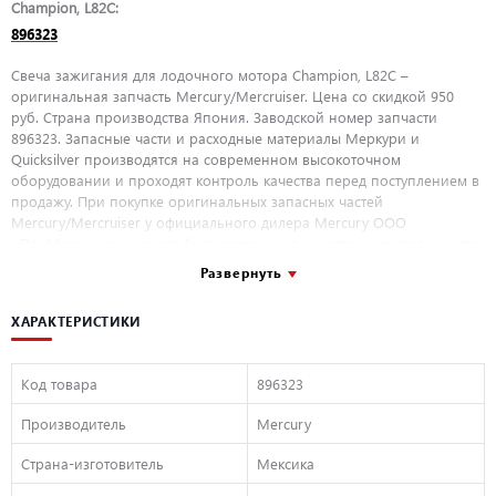
Champion, L82C:
896323
Свеча зажигания для лодочного мотора Champion, L82C –
оригинальная запчасть Mercury/Mercruiser. Цена со скидкой 950
руб. Страна производства Япония. Заводской номер запчасти
896323. Запасные части и расходные материалы Меркури и
Quicksilver производятся на современном высокоточном
оборудовании и проходят контроль качества перед поступлением в
продажу. При покупке оригинальных запасных частей
Mercury/Mercruiser у официального дилера Mercury ООО
«ПроМарин» вы можете быть уверенны в качестве и долговечности
приобретаемых деталей, а так же гарантийном покрытии
Развернуть
покупаемых деталей.
ХАРАКТЕРИСТИКИ
Код товара
896323
Производитель
Mercury
Страна-изготовитель
Мексика