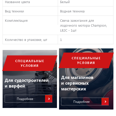
Название цвета
Белый
Вид техники
Водная техника
Комплектация
Свеча зажигания для
лодочного мотора Champion,
L82C - 1шт
Количество в упаковке, шт
1
СПЕЦИАЛЬНЫЕ
СПЕЦИАЛЬНЫЕ
УСЛОВИЯ
УСЛОВИЯ
Для магазинов
Для судостроителей
и сервисных
и верфей
мастерских
Подробнее
Подробнее