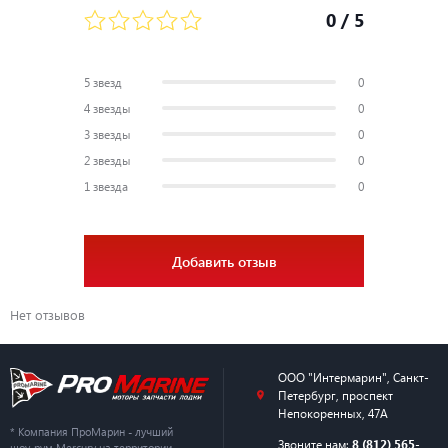
0
/ 5
5 звезд
0
4 звезды
0
3 звезды
0
2 звезды
0
1 звезда
0
Добавить отзыв
Нет отзывов
ООО "Интермарин"
,
Санкт-
Петербург
,
проспект
Непокоренных, 47А
* Компания ПроМарин - лучший
Звоните нам:
8 (812) 565-
шоу-рум Mercury на территории