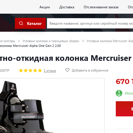
Акции
Доставка
Отслеживание заказа
Оп
Каталог
ые моторы
Угловые колонки и транцевые сборки
Угловые колонки Mercuiser Al
олонка Mercruiser Alpha One Gen 2 2.00
но-откидная колонка Mercruiser 
Добавить в избранное
600TP
1 отзыв
670 
Уточ