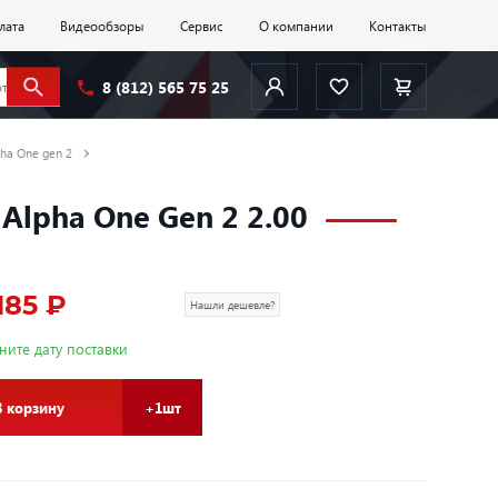
лата
Видеообзоры
Сервис
О компании
Контакты
8 (812) 565 75 25
pha One gen 2
Alpha One Gen 2 2.00
185 ₽
Нашли дешевле?
ните дату поставки
В корзину
+1шт