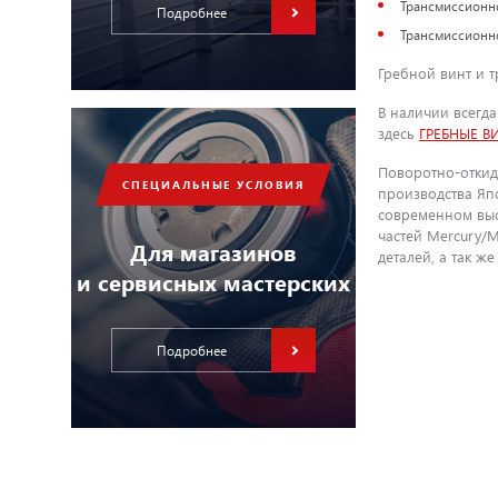
Трансмиссионное
Подробнее
Трансмиссионное
Гребной винт и т
В наличии всегд
здесь
ГРЕБНЫЕ В
Поворотно-откидн
СПЕЦИАЛЬНЫЕ УСЛОВИЯ
производства Япо
современном выс
частей Mercury/
Для магазинов
деталей, а так ж
и сервисных мастерских
Подробнее