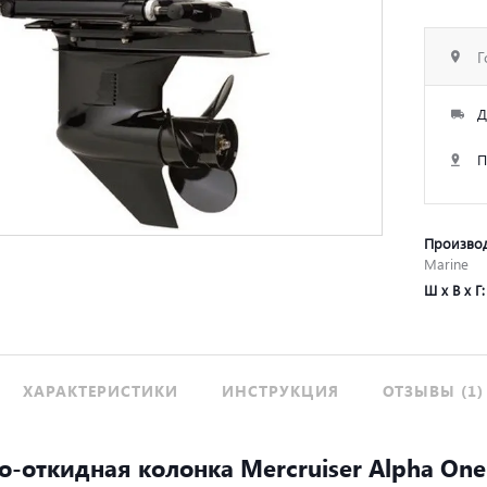
Г
Д
П
Произво
Marine
Ш х В х Г
ХАРАКТЕРИСТИКИ
ИНСТРУКЦИЯ
ОТЗЫВЫ (1)
-откидная колонка Mercruiser Alpha One