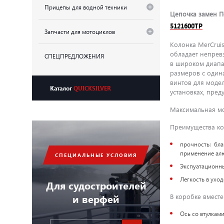
Прицепы для водной техники
Цепочка замен По
5121600TP
Запчасти для мотоциклов
Колонка MerCrui
обладает непрев
СПЕЦПРЕДЛОЖЕНИЯ
в широком диапа
размеров с одина
винтов для моде
Каталог
QUICKSILVER
установках, пре
Максимальная мощ
Преимущества кол
прочность: бла
применение алю
СПЕЦИАЛЬНЫЕ УСЛОВИЯ
Экспуатационны
Легкость в ухо
Для судостроителей
и верфей
В коробке вместе
Ось со втулкам