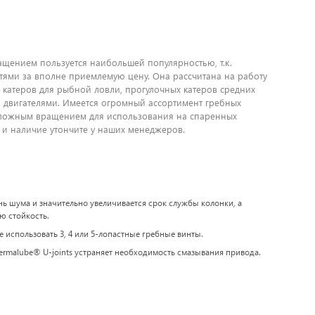
ащением пользуется наибольшей популярностью, т.к.
ями за вполне приемлемую цену. Она рассчитана на работу
катеров для рыбной ловли, прогулочных катеров средних
ми двигателями. Имеется огромный ассортимент гребных
оположным вращением для использования на спаренных
 и наличие утончите у наших менеджеров.
ь шума и значительно увеличивается срок службы колонки, а
ю стойкость.
использовать 3, 4 или 5-лопастные гребные винты.
ermalube® U-joints устраняет необходимость смазывания привода.