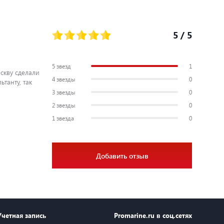
5
/ 5
5 звезд
1
скву сделали
4 звезды
0
танту, так
3 звезды
0
2 звезды
0
1 звезда
0
Добавить отзыв
Учетная запись
Promarine.ru в соц.сетях