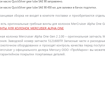
 масло QuickSilver gear lube SAE 90 заправлено.
 масло QuickSilver gear lube SAE 90 450 мл. для заливки в бачок подпитки.
ранцевая сборка не входят в компоте поставки и приобретаются отдель
а есть оригинальные гребные винты для колонок MerCruiser Alpha One 
ИНТЫ ДЛЯ КОЛОНОК MERCUISER ALPHA ONE
ая колонка Mercruiser Alpha One Gen 2 2.00 – оригинальная запчасть Me
ния. Заводской номер запчасти 5121600TP. Запасные части и расходные
окоточном оборудовании и проходят контроль качества перед поступл
Mercruiser у официального дилера Mercury ООО «ПроМарин» вы можете
е гарантийном покрытии покупаемых деталей.