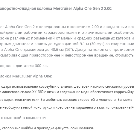
воротно-откидная колонка Mercruiser Alpha One Gen 2 2.00:
ser Alpha One Gen 2 с передаточным отношением 2.00 и стандартным вр
зойденными рабочими характеристиками и отличительными особенност
зоне различных применений от малых и средних разъездных катеров и 
рным двигателем вплоть до судов длиной 9.1 м (30 фут.) со спаренны
ли Alpha One диаметром до 40.6 см (16"). Доступна колонка с против
дусматривающая правостороннее и левостороннее вращение, стоимость
ность двигателя 300 л.с.
онки MerCruiser Alpha One:
годаря использованию косозубых стальных шестерен намного снижается уровен
миниевого сплава XK-360 с низким содержание меди обеспечивает коррозийну
е характеристики: если Вы любитель высоких скоростей и мощности, Вы можете 
де необслуживаемой конструкции крестовины карданного вала: использование P
 с колонкой в комплекте:
и, стопорные шайбы и прокладка для установки колонки.