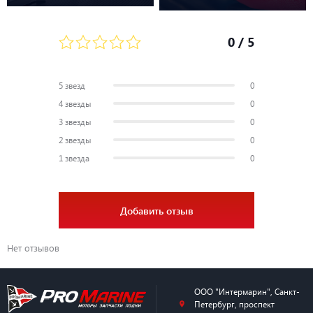
Насадка на вал
Шлицы
0
/ 5
5 звезд
0
4 звезды
0
3 звезды
0
2 звезды
0
1 звезда
0
Добавить отзыв
Нет отзывов
ООО "Интермарин"
,
Санкт-
Петербург
,
проспект