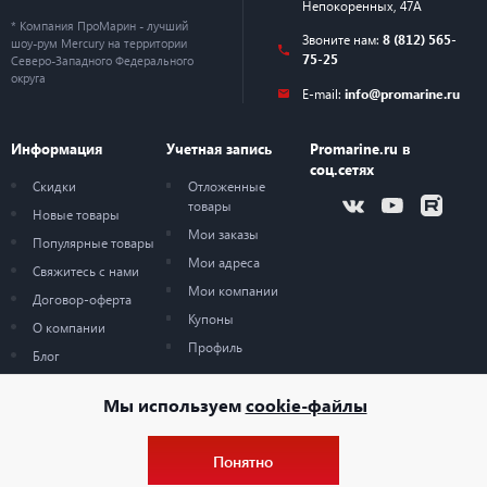
Непокоренных, 47А
* Компания ПроМарин - лучший
Звоните нам:
8 (812) 565-
шоу-рум Mercury на территории
75-25
Северо-Западного Федерального
округа
E-mail:
info@promarine.ru
Информация
Учетная запись
Promarine.ru в
соц.сетях
Скидки
Отложенные
товары
Новые товары
Мои заказы
Популярные товары
Мои адреса
Свяжитесь с нами
Мои компании
Договор-оферта
Купоны
О компании
Профиль
Блог
Карта сайта
Мы используем
cookie-файлы
Понятно
© 2026 — ProMarine