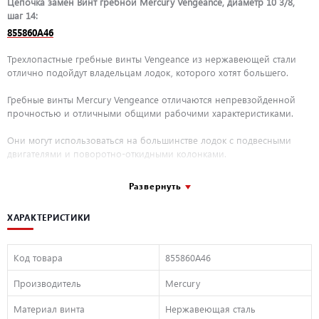
Цепочка замен Винт гребной Mercury Vengeance, диаметр 10 3/8,
шаг 14:
855860A46
Трехлопастные гребные винты Vengeance из нержавеющей стали
отлично подойдут владельцам лодок, которого хотят большего.
Гребные винты Mercury Vengeance отличаются непревзойденной
прочностью и отличными общими рабочими характеристиками.
Они могут использоваться на большинстве лодок с подвесными
двигателями и поворотно-откидными колонками.
Подходят ко всем подвесным двигателям и поворотно-откидным
Развернуть
колонкам Alpha и Bravo One.
ХАРАКТЕРИСТИКИ
Улучшенное ускорение и управление по сравнению с 3-лопастными
алюминиевыми винтами. В 5 раз долговечнее алюминиевых винтов.
Проверенная испытаниями форма лопастей.
Код товара
855860A46
Производитель
Mercury
Винт гребной Mercury Vengeance, диаметр 10 3/8, шаг 14 –
оригинальная запчасть Mercury/Mercruiser. Цена со скидкой 73624
Материал винта
Нержавеющая сталь
руб. Страна производства Япония. Заводской номер запчасти