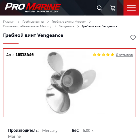
Главная
Гребные винты
Гребные винты Mercury
Стальные гребные винты Mercury
Vengeance
Гребной винт Vengeance
Гребной винт Vengeance
Арт.:
16318A46
0 отзывов
Производитель:
Mercury
Вес:
6.00 кг
Marine