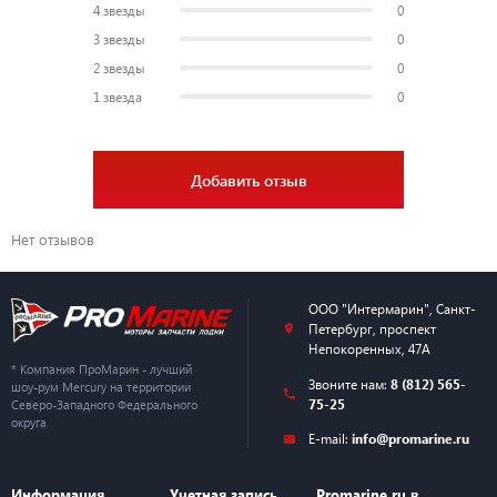
4 звезды
0
3 звезды
0
2 звезды
0
1 звезда
0
Добавить отзыв
Нет отзывов
ООО "Интермарин"
,
Санкт-
Петербург
,
проспект
Непокоренных, 47А
* Компания ПроМарин - лучший
Звоните нам:
8 (812) 565-
шоу-рум Mercury на территории
75-25
Северо-Западного Федерального
округа
E-mail:
info@promarine.ru
Информация
Учетная запись
Promarine.ru в