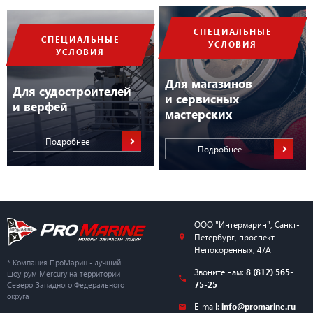
СПЕЦИАЛЬНЫЕ
СПЕЦИАЛЬНЫЕ
УСЛОВИЯ
УСЛОВИЯ
Для магазинов
Для судостроителей
и сервисных
и верфей
мастерских
Подробнее
Подробнее
ООО "Интермарин"
,
Санкт-
Петербург
,
проспект
Непокоренных, 47А
* Компания ПроМарин - лучший
Звоните нам:
8 (812) 565-
шоу-рум Mercury на территории
75-25
Северо-Западного Федерального
округа
E-mail:
info@promarine.ru