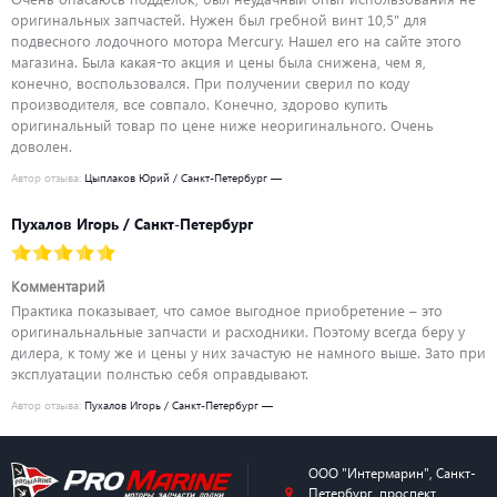
оригинальных запчастей. Нужен был гребной винт 10,5" для
подвесного лодочного мотора Mercury. Нашел его на сайте этого
магазина. Была какая-то акция и цены была снижена, чем я,
конечно, воспользовался. При получении сверил по коду
производителя, все совпало. Конечно, здорово купить
оригинальный товар по цене ниже неоригинального. Очень
доволен.
Автор отзыва:
Цыплаков Юрий / Санкт-Петербург —
Пухалов Игорь / Санкт-Петербург
Комментарий
Практика показывает, что самое выгодное приобретение – это
оригинальнальные запчасти и расходники. Поэтому всегда беру у
дилера, к тому же и цены у них зачастую не намного выше. Зато при
эксплуатации полнстью себя оправдывают.
Автор отзыва:
Пухалов Игорь / Санкт-Петербург —
ООО "Интермарин"
,
Санкт-
Петербург
,
проспект