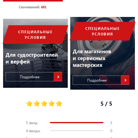
Скачиваний:
681
СПЕЦИАЛЬНЫЕ
СПЕЦИАЛЬНЫЕ
УСЛОВИЯ
УСЛОВИЯ
Для магазинов
Для судостроителей
и сервисных
и верфей
мастерских
Подробнее
Подробнее
5
/ 5
5 звезд
3
4 звезды
0