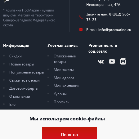
Непокоренных, 47А
* Компания ПроМарин - лучший
Звоните нам:
8 (812) 565-
шоу-рум Mercury на территории
75-25
Северо-Западного Федерального
округа
E-mail:
info@promarine.ru
Информация
Учетная запись
Promarine.ru в
соц.сетях
Скидки
Отложенные
товары
Новые товары
Мои заказы
Популярные товары
Мои адреса
Свяжитесь с нами
Мои компании
Договор-оферта
Купоны
О компании
Профиль
Блог
Карта сайта
Мы используем
cookie-файлы
Понятно
© 2026 — ProMarine