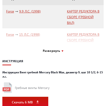
Ширина, см
27
Тип гарантии
Гарантия производителя
→
Force
9.9 Л.С. (1998)
КАРТЕР РЕДУКТОРА В
СБОРЕ (ГРЕБНОЙ
Страна-изготовитель
США
ВАЛ)
Название цвета
Черный
→
Force
15 Л.С. (1998)
КАРТЕР РЕДУКТОРА В
Материал
Алюминий
СБОРЕ (ГРЕБНОЙ
Мощность гребного винта
9.9-15-20
ВАЛ)
Развернуть
Насадка на вал
Шлицы
→
Sears
9.9 HP
GEAR HOUSING
ИНСТРУКЦИЯ
ASSEMBLY
(PROPSHAFT)
Инструкция Винт гребной Mercury Black Max, диаметр 9, шаг 10 1/2, 6-15
л.с.
→
Sears
15 HP
GEAR HOUSING
ASSEMBLY
Гребные винты Mercury
(PROPSHAFT)
Скачать 6 MB