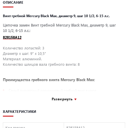
ОПИСАНИЕ
Винт гребной Mercury Black Max, диаметр 9, шаг 10 1/2, 6-15 л.с.
Цепочка замен Винт гребной Mercury Black Max, диаметр 9, шаг
10 1/2, 6-15 л.с.:
828158A12
Количество лопастей: 3
Диаметр х шаг: 9" x 10,5"
Материал: алюминий.
Количество шлицов вала гребного винта: 8
Преимущества гребного винта Mercury Black Max:
Самый популярный алюминиевый гребной винт в мире
Отличный баланс производительности, надежности и цены
Развернуть
Устанавливается с подвесными моторами мощностью 2,5 – 250 л.с.и
стационарными моторами с колонкой Alpha One
ХАРАКТЕРИСТИКИ
Применимость:
Код товара
828158A12