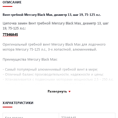
ОПИСАНИЕ
Винт гребной Mercury Black Max, диаметр 13, шаг 19, 75-125 л.с.
Цепочка замен Винт гребной Mercury Black Max, диаметр 13, шаг
19, 75-125 л.с.:
77346A45
Оригинальный гребной винт Mercury Black Max для лодочного
мотора Mercury 75-125 л.с., 3-х лопастной, алюминиевый.
Преимущества Mercury Black Max:
- Самый популярный алюминиевый гребной винт в мире;
- Отличный баланс производительности, надежности и цены;
- Устанавливается с подвесными моторами мощностью 2,5 - 250 л.с.
и стационарными моторами с колонкой Alpha One.
Развернуть
Применимость:
ХАРАКТЕРИСТИКИ
- Подвесной мотор Mercury (75-125 л.с.)
- Bigfoot мощностью 40-60 л.с. все модели
Код товара
77346A45