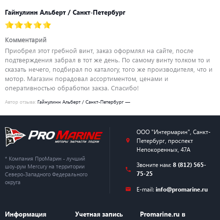
Гайнулинн Альберт / Санкт-Петербург
Комментарий
Приобрел этот гребной винт, заказ оформлял на сайте, после
подтверждения забрал в тот же день. По самому винту толком то и
сказать нечего, подбирал по каталогу, того же производителя, что и
мотор. Магазин порадовал ассортиментом, ценами и
оперативностью обработки закза. Спасибо!
Автор отзыва:
Гайнулинн Альберт / Санкт-Петербург —
ООО "Интермарин"
,
Санкт-
Петербург
,
проспект
Непокоренных, 47А
* Компания ПроМарин - лучший
Звоните нам:
8 (812) 565-
шоу-рум Mercury на территории
75-25
Северо-Западного Федерального
округа
E-mail:
info@promarine.ru
Информация
Учетная запись
Promarine.ru в