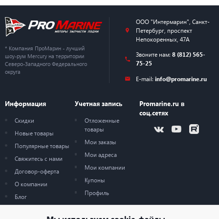
ООО "Интермарин"
,
Санкт-
Петербург
,
проспект
Непокоренных, 47А
* Компания ПроМарин - лучший
Звоните нам:
8 (812) 565-
шоу-рум Mercury на территории
75-25
Северо-Западного Федерального
округа
E-mail:
info@promarine.ru
Информация
Учетная запись
Promarine.ru в
соц.сетях
Скидки
Отложенные
товары
Новые товары
Мои заказы
Популярные товары
Мои адреса
Свяжитесь с нами
Мои компании
Договор-оферта
Купоны
О компании
Профиль
Блог
Карта сайта
Мы используем
cookie-файлы