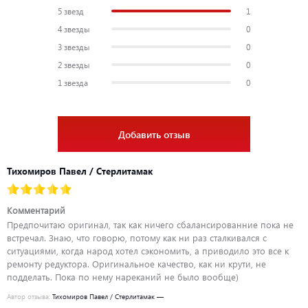
8M8026580. Запасные части и расходные материалы Меркури и
5 звезд
1
Quicksilver производятся на современном высокоточном
4 звезды
0
оборудовании и проходят контроль качества перед поступлением в
3 звезды
0
продажу. При покупке оригинальных запасных частей
Mercury/Mercruiser у официального дилера Mercury ООО
2 звезды
0
«ПроМарин» вы можете быть уверенны в качестве и долговечности
1 звезда
0
приобретаемых деталей, а так же гарантийном покрытии
покупаемых деталей.
Добавить отзыв
Тихомиров Павел / Стерлитамак
Комментарий
Предпочитаю оригинал, так как ничего сбалансированние пока не
встречал. Знаю, что говорю, потому как ни раз сталкивался с
ситуациями, когда народ хотел сэкономить, а приводило это все к
ремонту редуктора. Оригинальное качество, как ни крути, не
подделать. Пока по нему нареканий не было вообще)
Автор отзыва:
Тихомиров Павел / Стерлитамак —