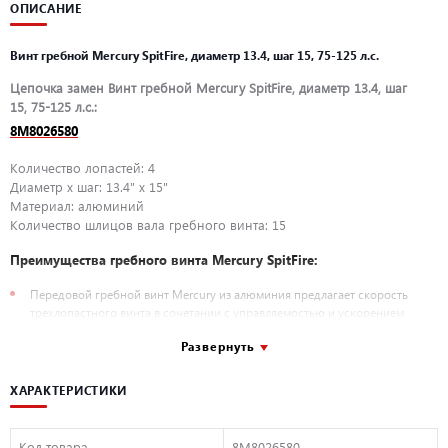
ОПИСАНИЕ
Винт гребной Mercury SpitFire, диаметр 13.4, шаг 15, 75-125 л.с.
Цепочка замен Винт гребной Mercury SpitFire, диаметр 13.4, шаг
15, 75-125 л.с.:
8M8026580
Количество лопастей: 4
Диаметр х шаг: 13.4" x 15"
Материал: алюминий
Количество шлицов вала гребного винта: 15
Преимущества гребного винта Mercury SpitFire:
Передовой гребной винт Mercury из алюминия предлагает скорость
трехлопастного винта в сочетании с управляемостью и ускорением
четырехлопастного винта.
Развернуть
Агрессивная четырехлопастная конструкция с высоким углом увода и
загибом кромки лопасти для лучшего сцепления с водой.
ХАРАКТЕРИСТИКИ
Устанавливается с подвесными моторами мощностью от 75 до 125 л.с.
Применимость:
Код товара
8M8026580