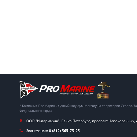
* Компания ПроМарин - лучший шоу-рум Mercury на территории Северо-З
Федерального округа
ООО "Интермарин"
,
Санкт-Петербург
,
проспект Непокоренных, 
Звоните нам:
8 (812) 565-75-25