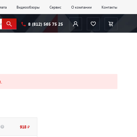
лата
Видеообзоры
Сервис
О компании
Контакты
8 (812) 565 75 25
.
918 ₽