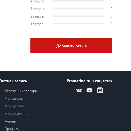
4 звезды
0
3 звезды
0
2 звезды
0
1 звезда
0
Добавить отзыв
Учетная запись
Promarine.ru в соц.сетях
Отложенные товары
Мои заказы
Мои адреса
Мои компании
Купоны
Профиль