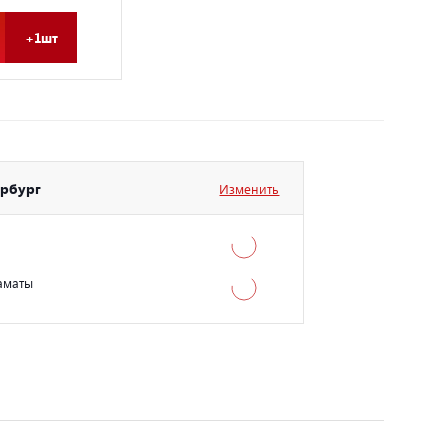
+1шт
ербург
Изменить
аматы