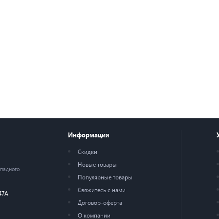
Информация
Скидки
Новые товары
ападного
Популярные товары
Свяжитесь с нами
47А
Договор-оферта
О компании