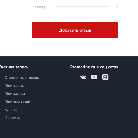
1 звезда
0
Добавить отзыв
Учетная запись
Promarine.ru в соц.сетях
Отложенные товары
Мои заказы
Мои адреса
Мои компании
Купоны
Профиль