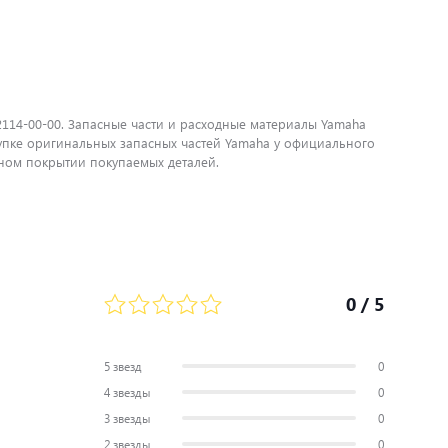
2114-00-00. Запасные части и расходные материалы Yamaha
упке оригинальных запасных частей Yamaha у официального
ном покрытии покупаемых деталей.
0
/ 5
5 звезд
0
4 звезды
0
3 звезды
0
2 звезды
0