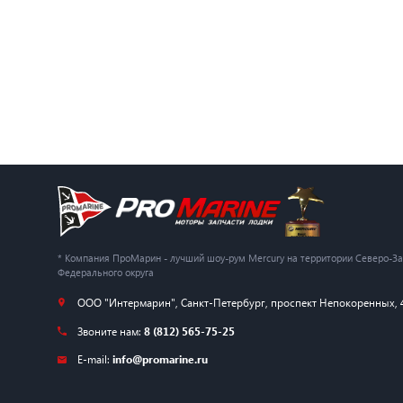
* Компания ПроМарин - лучший шоу-рум Mercury на территории Северо-З
Федерального округа
ООО "Интермарин"
,
Санкт-Петербург
,
проспект Непокоренных, 
Звоните нам:
8 (812) 565-75-25
E-mail:
info@promarine.ru