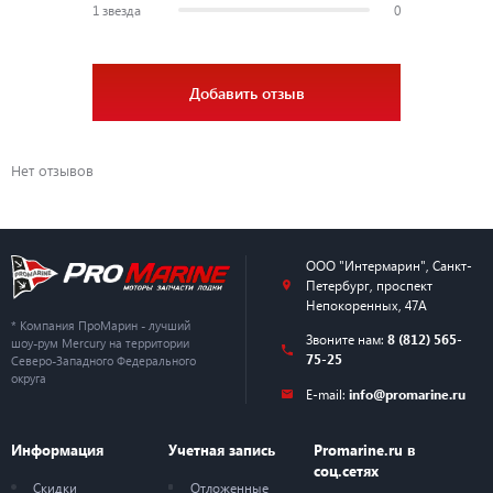
1 звезда
0
Добавить отзыв
Нет отзывов
ООО "Интермарин"
,
Санкт-
Петербург
,
проспект
Непокоренных, 47А
* Компания ПроМарин - лучший
Звоните нам:
8 (812) 565-
шоу-рум Mercury на территории
75-25
Северо-Западного Федерального
округа
E-mail:
info@promarine.ru
Информация
Учетная запись
Promarine.ru в
соц.сетях
Скидки
Отложенные