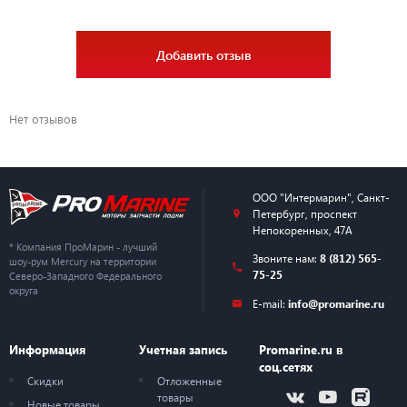
Добавить отзыв
Нет отзывов
ООО "Интермарин"
,
Санкт-
Петербург
,
проспект
Непокоренных, 47А
* Компания ПроМарин - лучший
Звоните нам:
8 (812) 565-
шоу-рум Mercury на территории
75-25
Северо-Западного Федерального
округа
E-mail:
info@promarine.ru
Информация
Учетная запись
Promarine.ru в
соц.сетях
Скидки
Отложенные
товары
Новые товары