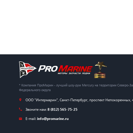
* Компания ПроМарин - лучший шоу-рум Mercury на территории Северо-З
Федерального округа
ООО "Интермарин"
,
Санкт-Петербург
,
проспект Непокоренных, 
Звоните нам:
8 (812) 565-75-25
E-mail:
info@promarine.ru