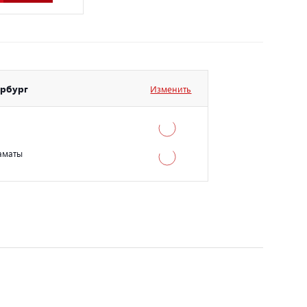
ербург
Изменить
аматы