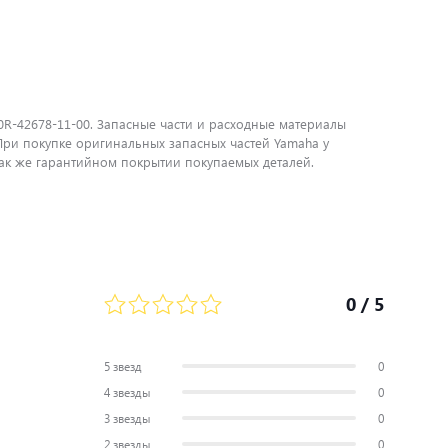
0R-42678-11-00. Запасные части и расходные материалы
ри покупке оригинальных запасных частей Yamaha у
ак же гарантийном покрытии покупаемых деталей.
0
/ 5
5 звезд
0
4 звезды
0
3 звезды
0
2 звезды
0