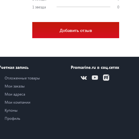
1 звезда
0
Добавить отзыв
Учетная запись
Promarine.ru в соц.сетях
Отложенные товары
Мои заказы
Мои адреса
Мои компании
Купоны
Профиль