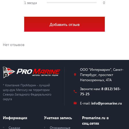
1 звезда
0
Добавить отзыв
Нет отзывов
ООО "Интермарин"
,
Санкт-
Петербург
,
проспект
Непокоренных, 47А
* Компания ПроМарин - лучший
Звоните нам:
8 (812) 565-
шоу-рум Mercury на территории
75-25
Северо-Западного Федерального
округа
E-mail:
info@promarine.ru
Информация
Учетная запись
Promarine.ru в
соц.сетях
Скидки
Отложенные