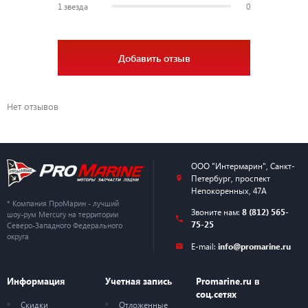
1 звезда
0
Добавить отзыв
Нет отзывов
ООО "Интермарин"
,
Санкт-
Петербург
,
проспект
Непокоренных, 47А
* Компания ПроМарин - лучший
Звоните нам:
8 (812) 565-
шоу-рум Mercury на территории
75-25
Северо-Западного Федерального
округа
E-mail:
info@promarine.ru
Информация
Учетная запись
Promarine.ru в
соц.сетях
Скидки
Отложенные