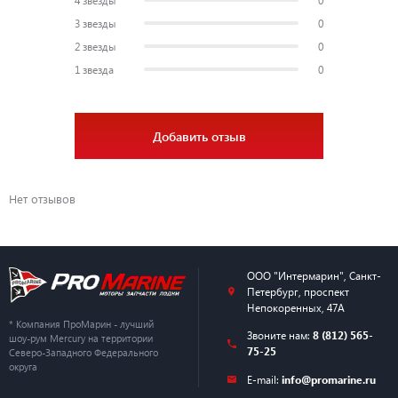
3 звезды
0
2 звезды
0
1 звезда
0
Добавить отзыв
Нет отзывов
ООО "Интермарин"
,
Санкт-
Петербург
,
проспект
Непокоренных, 47А
* Компания ПроМарин - лучший
Звоните нам:
8 (812) 565-
шоу-рум Mercury на территории
75-25
Северо-Западного Федерального
округа
E-mail:
info@promarine.ru