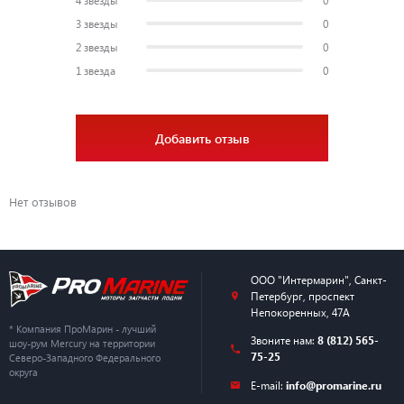
3 звезды
0
2 звезды
0
1 звезда
0
Добавить отзыв
Нет отзывов
ООО "Интермарин"
,
Санкт-
Петербург
,
проспект
Непокоренных, 47А
* Компания ПроМарин - лучший
Звоните нам:
8 (812) 565-
шоу-рум Mercury на территории
75-25
Северо-Западного Федерального
округа
E-mail:
info@promarine.ru