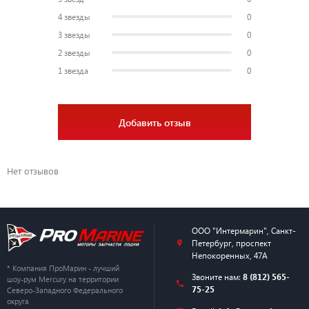
4 звезды
0
3 звезды
0
2 звезды
0
1 звезда
0
Добавить отзыв
Нет отзывов
ООО "Интермарин"
,
Санкт-
Петербург
,
проспект
Непокоренных, 47А
* Компания ПроМарин - лучший
Звоните нам:
8 (812) 565-
шоу-рум Mercury на территории
75-25
Северо-Западного Федерального
округа