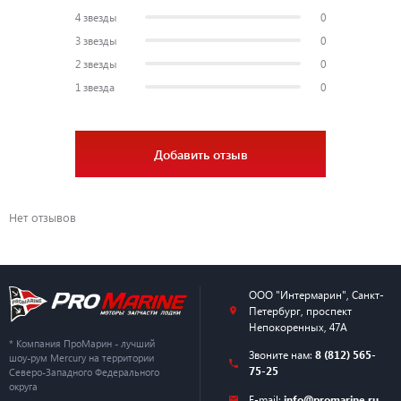
4 звезды
0
3 звезды
0
2 звезды
0
1 звезда
0
Добавить отзыв
Нет отзывов
ООО "Интермарин"
,
Санкт-
Петербург
,
проспект
Непокоренных, 47А
* Компания ПроМарин - лучший
Звоните нам:
8 (812) 565-
шоу-рум Mercury на территории
75-25
Северо-Западного Федерального
округа
E-mail:
info@promarine.ru